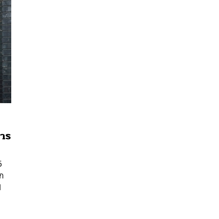
การ
นหา
SHARE
TWEET
LINE
EMAIL
5
าก
1