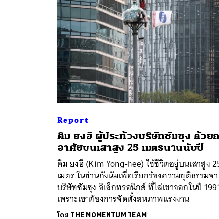
Report
คิม ยงฮี ผู้ประท้วงบริษัทซัมซุง ด้วย
ค้
อาศัยบนเสาสูง 25 เมตรนานนับปี
คิม ยงฮี (Kim Yong-hee) ใช้ชีวิตอยู่บนเสาสูง 2
เมตร ในย่านกังนัมเพื่อเรียกร้องความยุติธรรมจ
บริษัทซัมซุง อิเล็กทรอนิกส์ ที่ไล่เขาออกในปี 199
เพราะเขาต้องการจัดตั้งสหภาพแรงงาน
โดย
THE MOMENTUM TEAM