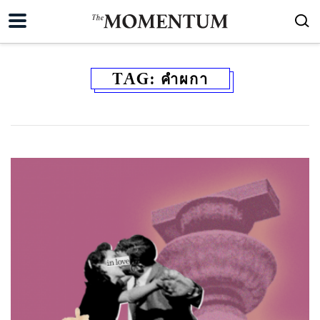
TAG:
คำผกา