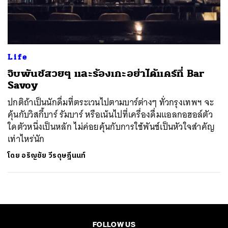
ค้นหา
SHARE
TWEET
LINE
EMAIL
Life
จิบพันช์สวยๆ และร้องเกะอย่าได้แคร์ที่ Bar
Savoy
ปกติถ้าเป็นนักดื่มที่ตระเวนไปตามบาร์ต่างๆ ทั่วกรุงเทพฯ จะ
คุ้นกับวิสกี้บาร์ รัมบาร์ หรือเน้นไปที่เครื่องดื่มแอลกอฮอล์ตัว
ใดตัวหนึ่งเป็นหลัก ไม่ค่อยคุ้นกับการใช้พันช์เป็นหัวใจสำคัญ
เท่าไหร่นัก
โดย
อริญชัย วีรดุษฎีนนท์
FOLLOW US