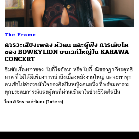
ค้นหา
SHARE
TWEET
LINE
EMAIL
The Frame
คารวะเสียงเพลง ตัวตน และผู้ฟัง การเติบโต
ของ BOWKYLION บนเวทีใหญ่ใน KARAWA
CONCERT
ซึมซับเรื่องราวของ ‘โบกี้ไลอ้อน’ หรือ โบกี้-ณิชชาฎา วีระสุทธิ
มาศ ที่ไม่ได้มีเพียงการเล่าถึงเบื้องหลังงานใหญ่ แต่จะพาทุก
คนเข้าไปสำรวจหัวใจของศิลปินหญิงคนหนึ่ง ที่พร้อมคารวะ
ทุกประสบการณ์และผู้คนที่ผ่านเข้ามาในช่วงชีวิตศิลปิน
โดย
สิริกร วงศ์กันทะ (Intern)