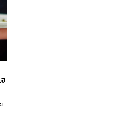
ป้
นหา
SHARE
TWEET
LINE
EMAIL
ัย