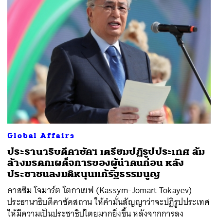
ค้นหา
Global Affairs
SHARE
TWEET
LINE
EMAIL
ประธานาธิบดีคาซัคฯ เตรียมปฏิรูปประเทศ ล้ม
ล้างมรดกเผด็จการของผู้นำคนก่อน หลัง
ประชาชนลงมติหนุนแก้รัฐธรรมนูญ
คาสซิม โจมาร์ต โตกาเยฟ (Kassym-Jomart Tokayev)
ประธานาธิบดีคาซัคสถาน ให้คำมั่นสัญญาว่าจะปฏิรูปประเทศ
ให้มีความเป็นประชาธิปไตยมากยิ่งขึ้น หลังจากการลง