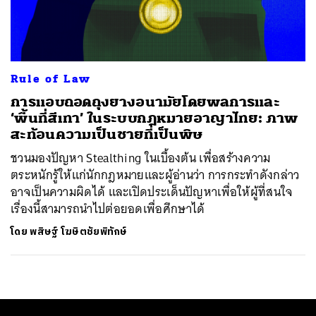
ค้นหา
SHARE
TWEET
LINE
EMAIL
Rule of Law
การแอบถอดถุงยางอนามัยโดยพลการและ
‘พื้นที่สีเทา’ ในระบบกฎหมายอาญาไทย: ภาพ
สะท้อนความเป็นชายที่เป็นพิษ
ชวนมองปัญหา Stealthing ในเบื้องต้น เพื่อสร้างความ
ตระหนักรู้ให้แก่นักกฎหมายและผู้อ่านว่า การกระทำดังกล่าว
อาจเป็นความผิดได้ และเปิดประเด็นปัญหาเพื่อให้ผู้ที่สนใจ
เรื่องนี้สามารถนำไปต่อยอดเพื่อศึกษาได้
โดย
พสิษฐ์ โฆษิตชัยพิทักษ์