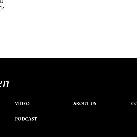
ใน
ยัง
en
VIDEO
ABOUT US
C
PODCAST