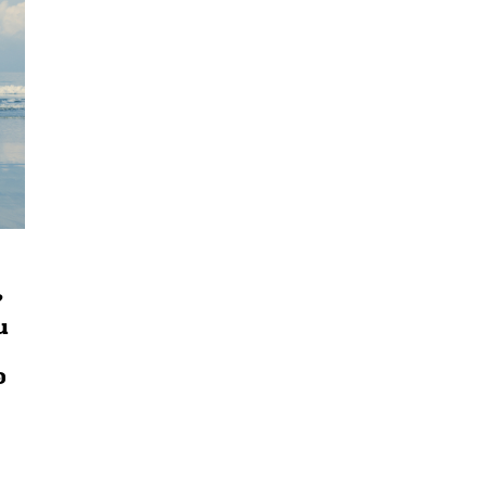
?
น
นหา
อ
SHARE
TWEET
LINE
EMAIL