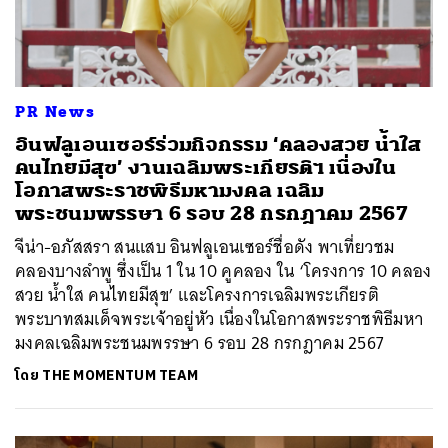
PR News
อินฟลูเอนเซอร์ร่วมกิจกรรม ‘คลองสวย น้ำใส
คนไทยมีสุข’ งานเฉลิมพระเกียรติฯ เนื่องใน
โอกาสพระราชพิธีมหามงคล เฉลิม
พระชนมพรรษา 6 รอบ 28 กรกฎาคม 2567
จีน่า-อภัสสรา สนแสบ อินฟลูเอนเซอร์ชื่อดัง พาเที่ยวชม
คลองบางลำพู ซึ่งเป็น 1 ใน 10 คูคลอง ใน ‘โครงการ 10 คลอง
สวย น้ำใส คนไทยมีสุข’ และโครงการเฉลิมพระเกียรติ
พระบาทสมเด็จพระเจ้าอยู่หัว เนื่องในโอกาสพระราชพิธีมหา
มงคลเฉลิมพระชนมพรรษา 6 รอบ 28 กรกฎาคม 2567
โดย
THE MOMENTUM TEAM
ค้นหา
SHARE
TWEET
LINE
EMAIL