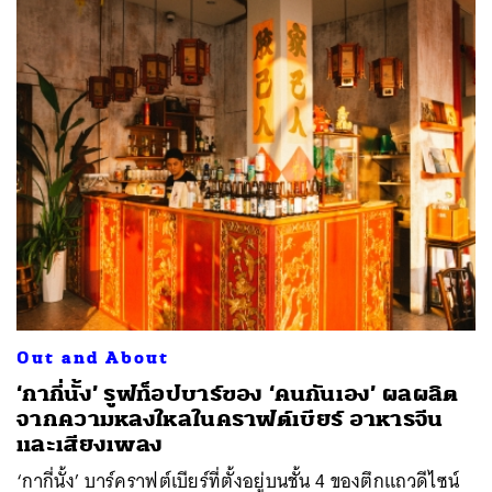
Out and About
‘กากี่นั้ง’ รูฟท็อปบาร์ของ ‘คนกันเอง’ ผลผลิต
จากความหลงใหลในคราฟต์เบียร์ อาหารจีน
และเสียงเพลง
‘กากี่นั้ง’ บาร์คราฟต์เบียร์ที่ตั้งอยู่บนชั้น 4 ของตึกแถวดีไซน์