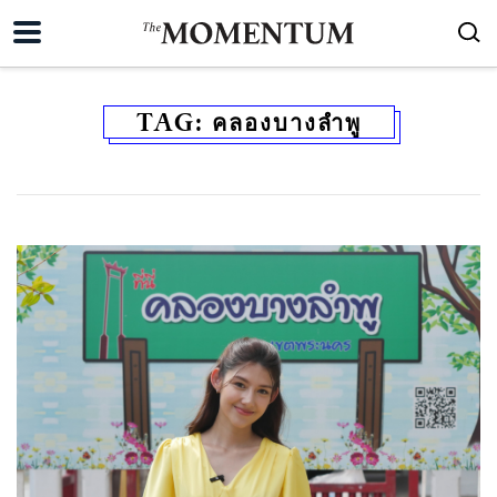
TAG:
คลองบางลำพู