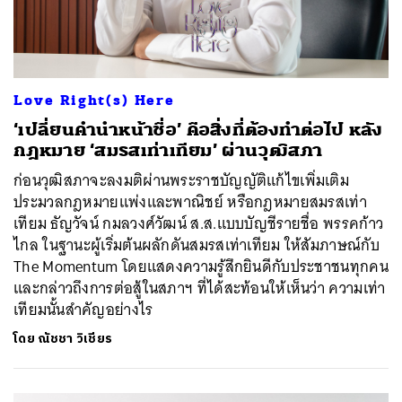
Love Right(s) Here
‘เปลี่ยนคำนำหน้าชื่อ’ คือสิ่งที่ต้องทำต่อไป หลัง
กฎหมาย ‘สมรสเท่าเทียม’ ผ่านวุฒิสภา
ก่อนวุฒิสภาจะลงมติผ่านพระราชบัญญัติแก้ไขเพิ่มเติม
ประมวลกฎหมายแพ่งและพาณิชย์ หรือกฎหมายสมรสเท่า
เทียม ธัญวัจน์ กมลวงศ์วัฒน์ ส.ส.แบบบัญชีรายชื่อ พรรคก้าว
ไกล ในฐานะผู้เริ่มต้นผลักดันสมรสเท่าเทียม ให้สัมภาษณ์กับ
The Momentum โดยแสดงความรู้สึกยินดีกับประชาชนทุกคน
และกล่าวถึงการต่อสู้ในสภาฯ ที่ได้สะท้อนให้เห็นว่า ความเท่า
เทียมนั้นสำคัญอย่างไร
โดย
ณัชชา วิเชียร
ค้นหา
SHARE
TWEET
LINE
EMAIL