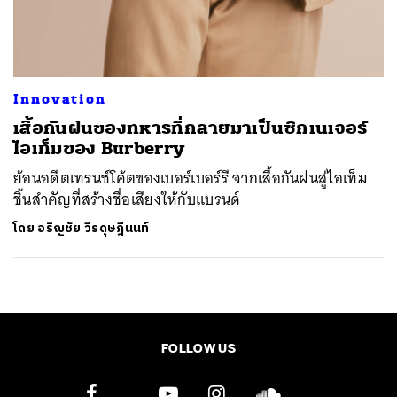
ค้นหา
SHARE
TWEET
LINE
EMAIL
Innovation
เสื้อกันฝนของทหารที่กลายมาเป็นซิกเนเจอร์
ไอเท็มของ Burberry
ย้อนอดีตเทรนช์โค้ตของเบอร์เบอร์รี จากเสื้อกันฝนสู่​ไอเท็ม
ชิ้นสำคัญที่สร้างชื่อเสียงให้กับแบรนด์
โดย
อริญชัย วีรดุษฎีนนท์
FOLLOW US