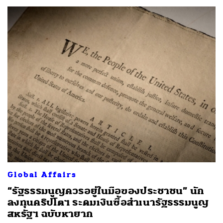
Global Affairs
“รัฐธรรมนูญควรอยู่ในมือของประชาชน” นัก
ลงทุนคริปโตฯ ระดมเงินซื้อสำเนารัฐธรรมนูญ
สหรัฐฯ ฉบับหายาก