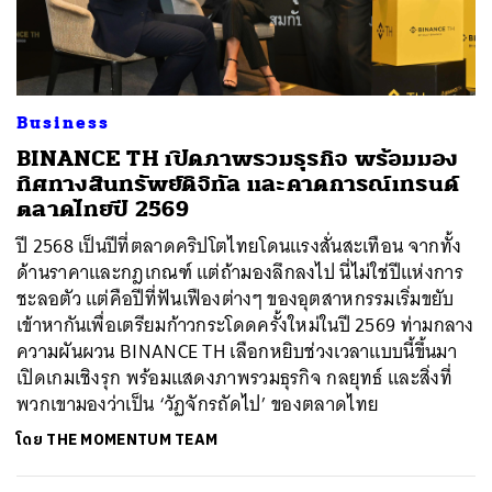
Business
BINANCE TH เปิดภาพรวมธุรกิจ พร้อมมอง
ทิศทางสินทรัพย์ดิจิทัล และคาดการณ์เทรนด์
ตลาดไทยปี 2569
ปี 2568 เป็นปีที่ตลาดคริปโตไทยโดนแรงสั่นสะเทือน จากทั้ง
ด้านราคาและกฎเกณฑ์ แต่ถ้ามองลึกลงไป นี่ไม่ใช่ปีแห่งการ
ชะลอตัว แต่คือปีที่ฟันเฟืองต่างๆ ของอุตสาหกรรมเริ่มขยับ
เข้าหากันเพื่อเตรียมก้าวกระโดดครั้งใหม่ในปี 2569 ท่ามกลาง
ความผันผวน BINANCE TH เลือกหยิบช่วงเวลาแบบนี้ขึ้นมา
เปิดเกมเชิงรุก พร้อมแสดงภาพรวมธุรกิจ กลยุทธ์ และสิ่งที่
พวกเขามองว่าเป็น ‘วัฏจักรถัดไป’ ของตลาดไทย
ค้นหา
โดย
THE MOMENTUM TEAM
SHARE
TWEET
LINE
EMAIL