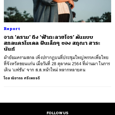
ค้นหา
SHARE
TWEET
LINE
EMAIL
Report
จาก ‘คราม’ ถึง ‘ฟ้าทะลายโจร’ ต้นแบบ
สกลนครโมเดล ฝันเล็กๆ ของ สกุณา สาระ
นันท์
ผ้าย้อมครามสกล เพิ่งปรากฏบนที่ประชุมใหญ่พรรคเพื่อไทย
ที่จังหวัดขอนแก่น เมื่อวันที่ 28 ตุลาคม 2564 ที่ผ่านมา ในการ
เดิน ‘แฟชัน’ จาก ส.ส.หน้าใหม่ หลากหลายคน
โดย
ณิชากร ศรีเพชรดี
FOLLOW US