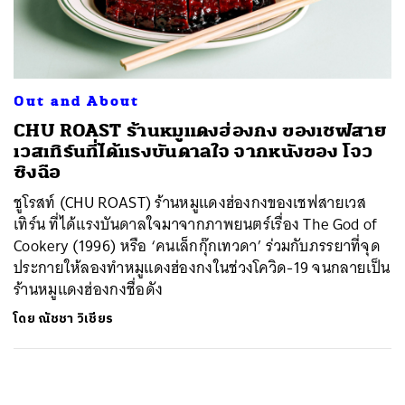
ค้นหา
SHARE
TWEET
LINE
EMAIL
Out and About
CHU ROAST ร้านหมูแดงฮ่องกง ของเชฟสาย
เวสเทิร์นที่ได้แรงบันดาลใจ จากหนังของ โจว
ซิงฉือ
ชูโรสท์ (CHU ROAST) ร้านหมูแดงฮ่องกงของเชฟสายเวส
เทิร์น ที่ได้แรงบันดาลใจมาจากภาพยนตร์เรื่อง The God of
Cookery (1996) หรือ ‘คนเล็กกุ๊กเทวดา’ ร่วมกับภรรยาที่จุด
ประกายให้ลองทำหมูแดงฮ่องกงในช่วงโควิด-19 จนกลายเป็น
ร้านหมูแดงฮ่องกงชื่อดัง
โดย
ณัชชา วิเชียร