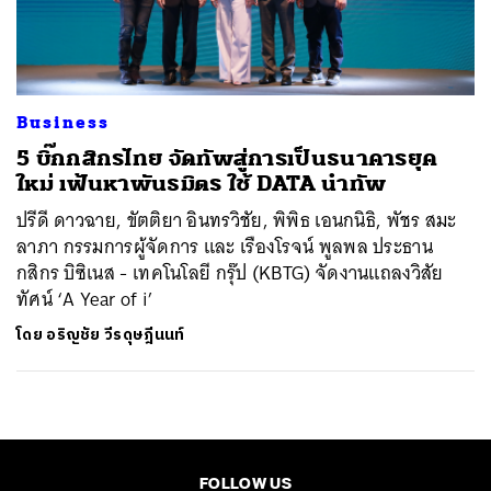
ค้นหา
SHARE
TWEET
LINE
EMAIL
Business
5 บิ๊กกสิกรไทย จัดทัพสู่การเป็นธนาคารยุค
ใหม่ เฟ้นหาพันธมิตร ใช้ DATA นำทัพ
ปรีดี ดาวฉาย, ขัตติยา อินทรวิชัย, พิพิธ เอนกนิธิ, พัชร สมะ
ลาภา กรรมการผู้จัดการ และ เรืองโรจน์ พูลพล ประธาน
กสิกร บิซิเนส - เทคโนโลยี กรุ๊ป (KBTG) จัดงานแถลงวิสัย
ทัศน์ ‘A Year of i’
โดย
อริญชัย วีรดุษฎีนนท์
FOLLOW US