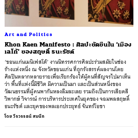
ค้นหา
Art and Politics
SHARE
TWEET
LINE
EMAIL
Khon Kaen Manifesto : ศิลปะขัดขืนใน ‘เมือง
เลโก้’ ของสฤษดิ์ ธนะรัชต์
‘ขอนแก่นเมนิเฟสโต้’ งานนิทรรศการศิลปะร่วมสมัยในซ่อง
ร้างแห่งหนึ่ง ณ จังหวัดขอนแก่น ที่ถูกรังสรรค์ผลงานโดย
ศิลปินหลากหลายรายเพื่อเรียกร้องให้ผู้คนที่สัญจรไปมาเห็น
ว่า พื้นที่แห่งนี้มีชีวิต มีความเป็นมา และเป็นส่วนหนึ่งของ
วัฒนธรรมที่ผู้คนพากันหลงลืมละเลย รวมถึงเป็นการเสียดสี
วิพากษ์ วิจารณ์ การบริหารประเทศในยุคของ จอมพลสฤษดิ์
ธนะรัชต์ และยุคของพลเอกประยุทธ์ จันทร์โอชา
โดย
วีรวรรธน์ สมนึก