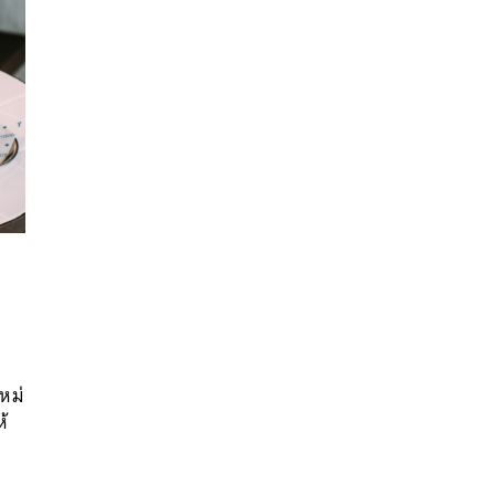
นหา
SHARE
TWEET
LINE
EMAIL
หม่
้