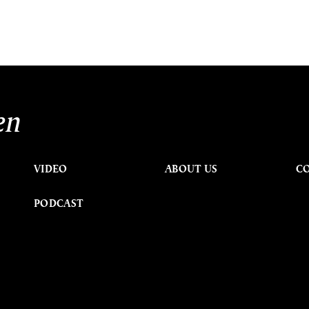
en
VIDEO
ABOUT US
C
PODCAST