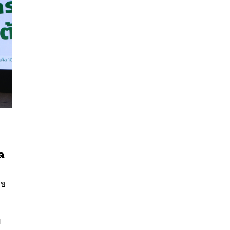
ด
นหา
SHARE
TWEET
LINE
EMAIL
่อ
ย