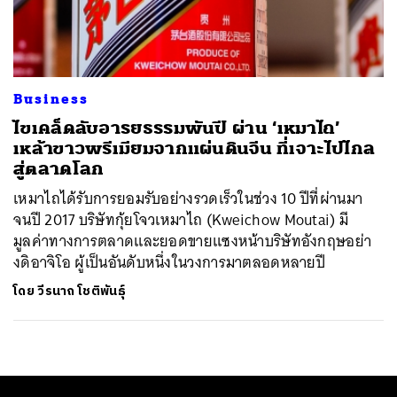
ค้นหา
SHARE
TWEET
LINE
EMAIL
Business
ไขเคล็ดลับอารยธรรมพันปี ผ่าน ‘เหมาไถ’
เหล้าขาวพรีเมียมจากแผ่นดินจีน ที่เจาะไปไกล
สู่ตลาดโลก
เหมาไถได้รับการยอมรับอย่างรวดเร็วในช่วง 10 ปีที่ผ่านมา
จนปี 2017 บริษัทกุ้ยโจวเหมาไถ (Kweichow Moutai) มี
มูลค่าทางการตลาดและยอดขายแซงหน้าบริษัทอังกฤษอย่า
งดิอาจิโอ ผู้เป็นอันดับหนึ่งในวงการมาตลอดหลายปี
โดย
วีรนาถ โชติพันธุ์