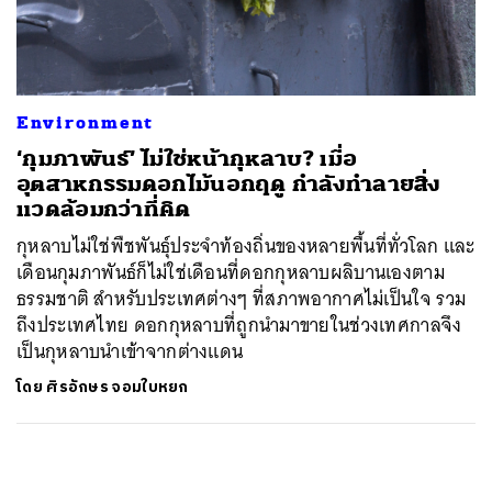
ค้นหา
SHARE
TWEET
LINE
EMAIL
Environment
‘กุมภาพันธ์’ ไม่ใช่หน้ากุหลาบ? เมื่อ
อุตสาหกรรมดอกไม้นอกฤดู กำลังทำลายสิ่ง
แวดล้อมกว่าที่คิด
กุหลาบไม่ใช่พืชพันธ์ุประจำท้องถิ่นของหลายพื้นที่ทั่วโลก และ
เดือนกุมภาพันธ์ก็ไม่ใช่เดือนที่ดอกกุหลาบผลิบานเองตาม
ธรรมชาติ สำหรับประเทศต่างๆ ที่สภาพอากาศไม่เป็นใจ รวม
ถึงประเทศไทย ดอกกุหลาบที่ถูกนำมาขายในช่วงเทศกาลจึง
เป็นกุหลาบนำเข้าจากต่างแดน
โดย
ศิรอักษร จอมใบหยก