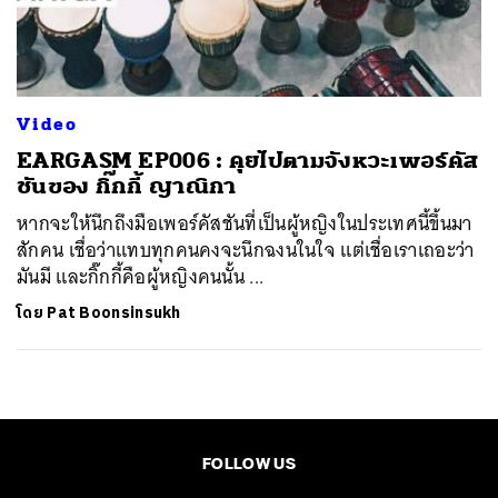
ค้นหา
SHARE
TWEET
LINE
EMAIL
Video
EARGASM EP006 : คุยไปตามจังหวะเพอร์คัส
ชันของ กิ๊กกี้ ญาณิกา
หากจะให้นึกถึงมือเพอร์คัสชันที่เป็นผู้หญิงในประเทศนี้ขึ้นมา
สักคน เชื่อว่าแทบทุกคนคงจะนึกฉงนในใจ แต่เชื่อเราเถอะว่า
มันมี และกิ๊กกี้คือผู้หญิงคนนั้น ...
โดย
Pat Boonsinsukh
FOLLOW US