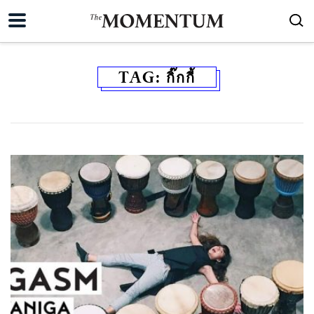
TAG:
กิ๊กกี้