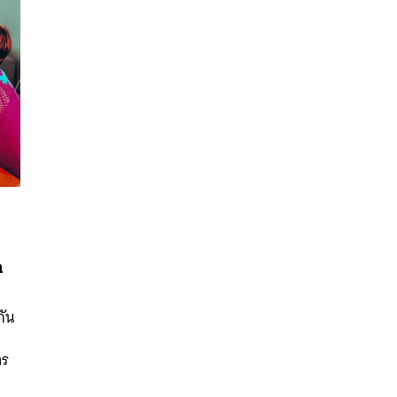
ก
นหา
กัน
SHARE
TWEET
LINE
EMAIL
าร