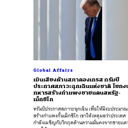
Global Affairs
เมินเสียงค้านสภาคองเกรส ทรัมป์
ประกาศสภาวะฉุกเฉินแห่งชาติ โยกง
ค้
ทหารสร้างกำแพงชายแดนสหรัฐ-
เม็กซิโก
ทรัมป์ประกาศสภาวะฉุกเฉิน เพื่อให้มีงบประมาณ
สร้างกำแพงกั้นเม็กซิโก เขาให้เหตุผลว่าประเทศ
กำลังเผชิญกับวิกฤตด้านความมั่นคงจากชายแด