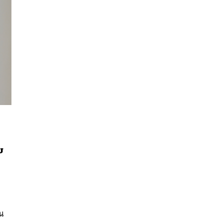
บ
นหา
SHARE
TWEET
LINE
EMAIL
น