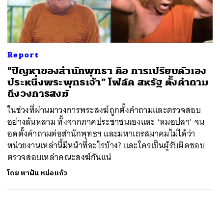
ค้นหา
SHARE
TWEET
LINE
EMAIL
Report
“ปัญหาของสำนักพุทธฯ คือ การเปรียบตัวเอง
ประหนึ่งพระพุทธเจ้า” โฟล์ค สหรัฐ ตั้งคำถาม
ถึงวงการสงฆ์
ในช่วงที่ผ่านมาวงการพระสงฆ์ถูกตั้งคำถามและตรวจสอบ
อย่างล้นหลาม ทั้งจากภาคประชาชนเองและ ‘หมอปลา’ จน
อดตั้งคำถามต่อสำนักพุทธฯ และมหาเถรสมาคมไม่ได้ว่า
หน่วยงานเหล่านี้มีหน้าที่อะไรบ้าง? และใครเป็นผู้รับผิดชอบ
ตรวจสอบเหล่าคณะสงฆ์กันแน่
โดย
พาฝัน หน่อแก้ว