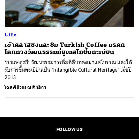
ค้นหา
SHARE
TWEET
LINE
EMAIL
Life
เข้าคลาสชงและชิม Turkish Coffee มรดก
โลกทางวัฒนธรรมที่ยูเนสโกขึ้นทะเบียน
‘กาแฟตุรกี’ วัฒนธรรมการดื่มที่สืบทอดมาแต่โบราณ และได้
รับการขึ้นทะเบียนเป็น ‘Intangible Cultural Heritage’ เมื่อปี
2013
โดย
ศิริวรรณ สิทธิกา
FOLLOW US