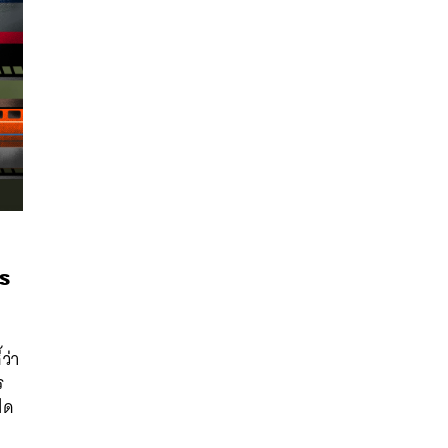
ร
นหา
SHARE
TWEET
LINE
EMAIL
ว่า
ร
ปิด