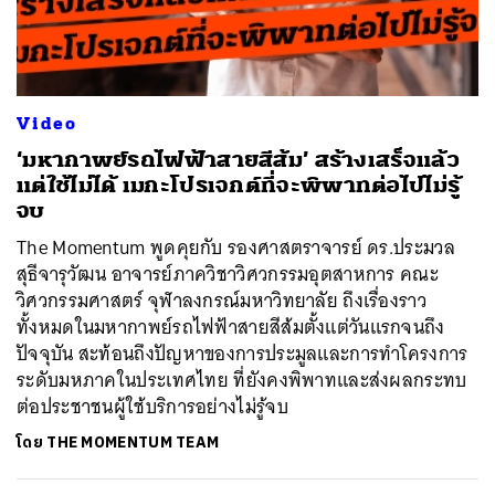
ค้นหา
Video
SHARE
TWEET
LINE
EMAIL
‘มหากาพย์รถไฟฟ้าสายสีส้ม’ สร้างเสร็จแล้ว
แต่ใช้ไม่ได้ เมกะโปรเจกต์ที่จะพิพาทต่อไปไม่รู้
จบ
The Momentum พูดคุยกับ รองศาสตราจารย์ ดร.ประมวล
สุธีจารุวัฒน อาจารย์ภาควิชาวิศวกรรมอุตสาหการ คณะ
วิศวกรรมศาสตร์ จุฬาลงกรณ์มหาวิทยาลัย ถึงเรื่องราว
ทั้งหมดในมหากาพย์รถไฟฟ้าสายสีส้มตั้งแต่วันแรกจนถึง
ปัจจุบัน สะท้อนถึงปัญหาของการประมูลและการทำโครงการ
ระดับมหภาคในประเทศไทย ที่ยังคงพิพาทและส่งผลกระทบ
ต่อประชาชนผู้ใช้บริการอย่างไม่รู้จบ
โดย
THE MOMENTUM TEAM