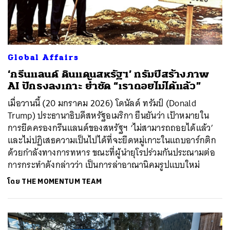
Global Affairs
‘กรีนแลนด์ ดินแดนสหรัฐฯ’ ทรัมป์สร้างภาพ
AI ปักธงลงเกาะ ย้ำชัด “เราถอยไม่ได้แล้ว”
เมื่อวานนี้ (20 มกราคม 2026) โดนัลด์ ทรัมป์ (Donald
Trump) ประธานาธิบดีสหรัฐอเมริกา ยืนยันว่า เป้าหมายใน
การยึดครองกรีนแลนด์ของสหรัฐฯ ‘ไม่สามารถถอยได้แล้ว’
และไม่ปฏิเสธความเป็นไปได้ที่จะยึดหมู่เกาะในแถบอาร์กติก
ด้วยกำลังทางการทหาร ขณะที่ผู้นำยุโรปร่วมกันประณามต่อ
การกระทำดังกล่าวว่า เป็นการล่าอาณานิคมรูปแบบใหม่
โดย
THE MOMENTUM TEAM
ค้นหา