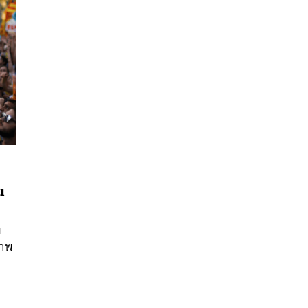
น
นหา
SHARE
TWEET
LINE
EMAIL
ย
ภาพ