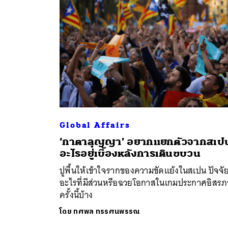
Global Affairs
‘กาตาลุญญา’ อยากแยกตัวจากสเป
ค้
อะไรอยู่เบื้องหลังการเดินขบวน
ปูพื้นให้เข้าใจรากของความขัดแย้งในสเปน ปัจจั
อะไรที่มีส่วนหรือฉวยโอกาสในเกมประกาศอิสร
ครั้งนี้บ้าง
โดย
ทศพล ทรรศนพรรณ