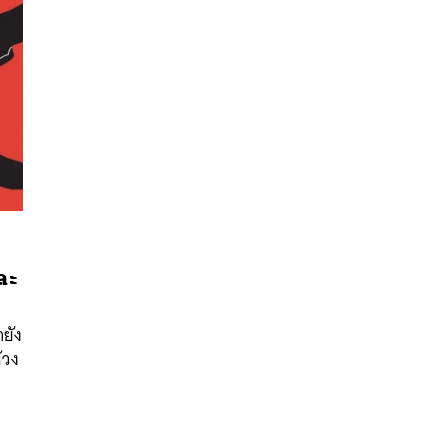
ละ
ายัง
นหา
้วง
SHARE
TWEET
LINE
EMAIL