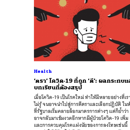
Health
‘ตรา’ โควิด-19 ที่ถูก ‘ตี’: ผลกระทบแ
บทเรียนที่ต้องสรุป
เมื่อโควิด-19 เป็นโรคใหม่ ทำให้มีหลายอย่างที่เร
ค้
ไม่รู้ จนอาจนำไปสู่การตีตราและเลือกปฏิบัติ ในห
ที่รัฐบาลเริ่มคลายล็อกมาตรการต่างๆ แต่ก็ย้ำว่า
อาจกลับมาเข้มงวดอีกหากมีผู้ป่วยโควิด-19 เพิ่ม
และการควบคุมโรคแฝงนัยของการลงโทษเช่นนี้