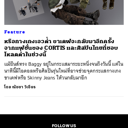
ค้นหา
SHARE
TWEET
LINE
EMAIL
Feature
หรือกางเกงเอวต่ำ ขาเดฟจะกลับมาอีกครั้ง
จากแฟชั่นของ CORTIS และศิลปินไทยที่ชอบ
โหลดต่ำในช่วงนี้
แม้ยีนส์ทรง Baggy อยู่ในกระแสมาระยะหนึ่งจนถึงวันนี้ แต่ใน
นาทีนี้มีไอดอลหรือศิลปินรุ่นใหม่ที่อาจช่วยจุดกระแสกางเกง
ขาเดฟหรือ Skinny Jeans ให้วนกลับมาอีก
โดย
ณัชชา วิเชียร
FOLLOW US