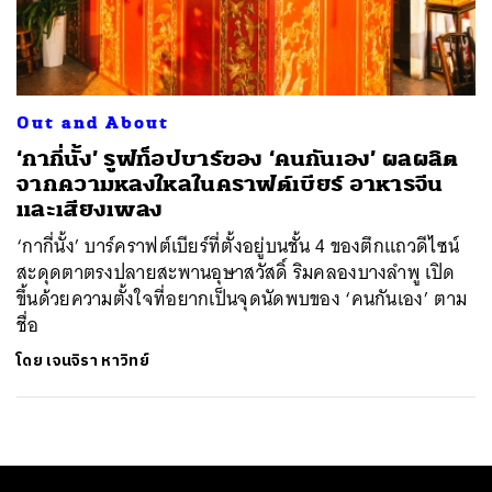
ค้นหา
SHARE
TWEET
LINE
EMAIL
Out and About
‘กากี่นั้ง’ รูฟท็อปบาร์ของ ‘คนกันเอง’ ผลผลิต
จากความหลงใหลในคราฟต์เบียร์ อาหารจีน
และเสียงเพลง
‘กากี่นั้ง’ บาร์คราฟต์เบียร์ที่ตั้งอยู่บนชั้น 4 ของตึกแถวดีไซน์
สะดุดตาตรงปลายสะพานอุษาสวัสดิ์ ริมคลองบางลำพู เปิด
ขึ้นด้วยความตั้งใจที่อยากเป็นจุดนัดพบของ ‘คนกันเอง’ ตาม
ชื่อ
โดย
เจนจิรา หาวิทย์