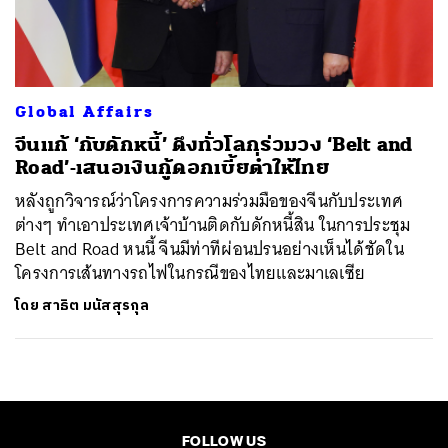
ค้นหา
SHARE
TWEET
LINE
EMAIL
Global Affairs
จีนแก้ ‘กับดักหนี้’ ดึงทั่วโลกร่วมวง ‘Belt and
Road’-เสนอเงินกู้ดอกเบี้ยต่ำให้ไทย
หลังถูกวิจารณ์ว่าโครงการความร่วมมือของจีนกับประเทศ
ต่างๆ ทำเอาประเทศเจ้าบ้านติดกับดักหนี้สิน ในการประชุม
Belt and Road หนนี้ จีนมีท่าทีผ่อนปรนอย่างเห็นได้ชัดใน
โครงการเส้นทางรถไฟในกรณีของไทยและมาเลเซีย
โดย
สาธิต มนัสสุรกุล
FOLLOW US