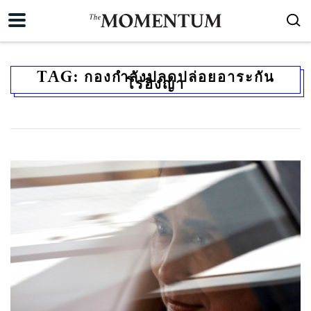
TAG:
กองกำลังปลดปล่อยอาระกัน
โรฮิงญา