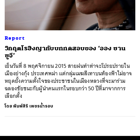
ค้นหา
SHARE
TWEET
LINE
EMAIL
Report
วิกฤตโรฮิงญากับบททดสอบของ ‘ออง ซาน
ซูจี’
เย็นวันที่ 8 พฤศจิกายน 2015 สายฝนทำท่าจะโปรยปรายใน
เมืองย่างกุ้ง ประเทศพม่า แต่กลุ่มเมฆสีเทาบนท้องฟ้าไม่อาจ
หยุดยั้งความตั้งใจของประชาชนในเมืองหลวงที่จะมาร่วม
ฉลองชัยชนะกับผู้นำคนแรกในรอบกว่า 50 ปีที่มาจากการ
เลือกตั้ง
โดย
พิมพ์สิริ เพชรน้ำรอบ