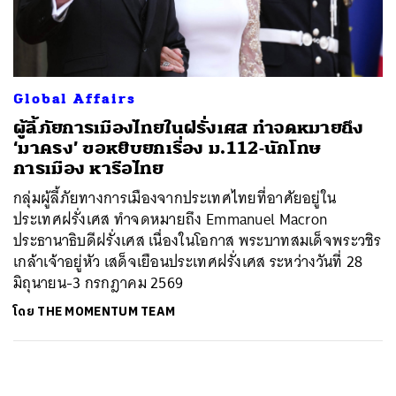
ค้นหา
SHARE
TWEET
LINE
EMAIL
Global Affairs
ผู้ลี้ภัยการเมืองไทยในฝรั่งเศส ทำจดหมายถึง
‘มาครง’ ขอหยิบยกเรื่อง ม.112-นักโทษ
การเมือง หารือไทย
กลุ่มผู้ลี้ภัยทางการเมืองจากประเทศไทยที่อาศัยอยู่ใน
ประเทศฝรั่งเศส ทำจดหมายถึง Emmanuel Macron
ประธานาธิบดีฝรั่งเศส เนื่องในโอกาส พระบาทสมเด็จพระวชิร
เกล้าเจ้าอยู่หัว เสด็จเยือนประเทศฝรั่งเศส ระหว่างวันที่ 28
มิถุนายน-3 กรกฎาคม 2569
โดย
THE MOMENTUM TEAM