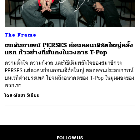
ค้นหา
SHARE
TWEET
LINE
EMAIL
The Frame
บทสัมภาษณ์ PERSES ก่อนคอนเสิร์ตใหญ่ครั้ง
แรก ก้าวย่างที่มั่นคงในวงการ T-Pop
ความตั้งใจ ความกังวล และวิธีเติมพลังใจของสมาชิกวง
PERSES แต่ละคนก่อนคอนเสิร์ตใหญ่ ตลอดจนประสบการณ์
บนเวทีต่างประเทศ ไปจนถึงอนาคตของ T-Pop ในมุมมองของ
พวกเขา
โดย
ณัชชา วิเชียร
FOLLOW US