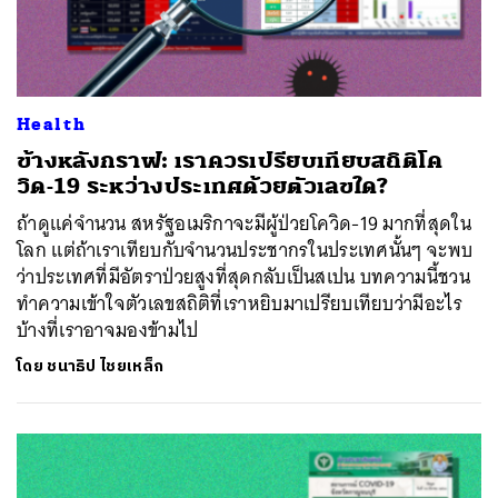
Health
ข้างหลังกราฟ: เราควรเปรียบเทียบสถิติโค
วิด-19 ระหว่างประเทศด้วยตัวเลขใด?
ถ้าดูแค่จำนวน สหรัฐอเมริกาจะมีผู้ป่วยโควิด-19 มากที่สุดใน
โลก แต่ถ้าเราเทียบกับจำนวนประชากรในประเทศนั้นๆ จะพบ
ว่าประเทศที่มีอัตราป่วยสูงที่สุดกลับเป็นสเปน บทความนี้ชวน
ทำความเข้าใจตัวเลขสถิติที่เราหยิบมาเปรียบเทียบว่ามีอะไร
บ้างที่เราอาจมองข้ามไป
โดย
ชนาธิป ไชยเหล็ก
ค้นหา
SHARE
TWEET
LINE
EMAIL