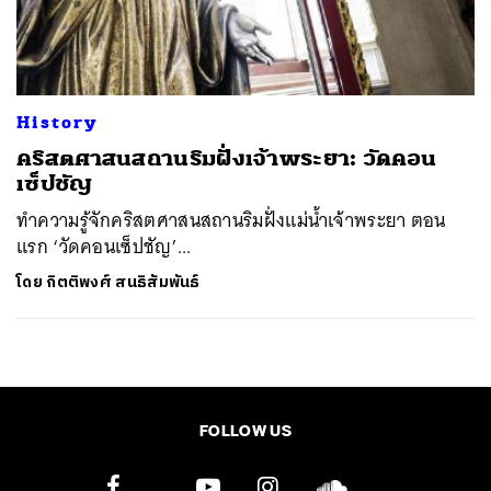
ค้นหา
SHARE
TWEET
LINE
EMAIL
History
คริสตศาสนสถานริมฝั่งเจ้าพระยา: วัดคอน
เซ็ปชัญ
ทำความรู้จักคริสตศาสนสถานริมฝั่งแม่น้ำเจ้าพระยา ตอน
แรก ‘วัดคอนเซ็ปชัญ’...
โดย
กิตติพงศ์ สนธิสัมพันธ์
FOLLOW US