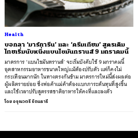
ค้นหา
SHARE
TWEET
LINE
EMAIL
Health
บอกลา ‘มาร์การีน’ และ ‘ครีมเทียม’ สูตรเดิม
ไทยเริ่มนับหนึ่งแบนไขมันทรานส์ 9 มกราคมนี้
มาตรการ ‘แบนไขมันทรานส์’ จะเริ่มบังคับใช้ 9 มกราคมนี้
อุตสาหกรรมอาหารขนาดใหญ่แม้ต้องปรับตัว แต่ก็คงไม่
กระเทือนมากนัก ในทางตรงกันข้าม มาตรการใหม่นี้ส่งผลต่อ
ผู้ผลิตรายย่อย ซึ่งพ่อค้าแม่ค้าต้องแบกภาระต้นทุนที่สูงขึ้น
และใช้เวลาปรับสูตรรสชาติอาหารให้คงที่และลงตัว
โดย
อรุณวตรี รัตนธารี