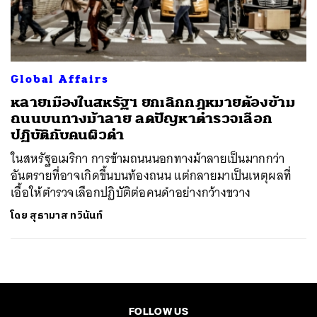
ค้นหา
SHARE
TWEET
LINE
EMAIL
Global Affairs
หลายเมืองในสหรัฐฯ ยกเลิกกฎหมายต้องข้าม
ถนนบนทางม้าลาย ลดปัญหาตำรวจเลือก
ปฏิบัติกับคนผิวดำ
ในสหรัฐอเมริกา การข้ามถนนนอกทางม้าลายเป็นมากกว่า
อันตรายที่อาจเกิดขึ้นบนท้องถนน แต่กลายมาเป็นเหตุผลที่
เอื้อให้ตำรวจเลือกปฏิบัติต่อคนดำอย่างกว้างขวาง
โดย
สุธามาส ทวินันท์
FOLLOW US