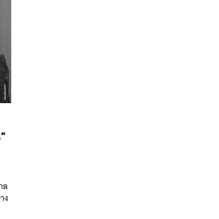
น”
นหา
SHARE
TWEET
LINE
EMAIL
าล
่าง