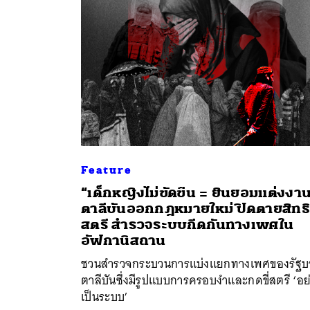
Feature
“เด็กหญิงไม่ขัดขืน = ยินยอมแต่งงา
ค้
ตาลีบันออกกฎหมายใหม่ ปิดตายสิทธิ
สตรี สำรวจระบบกีดกันทางเพศใน
อัฟกานิสถาน
ชวนสำรวจกระบวนการแบ่งแยกทางเพศของรัฐบ
ตาลีบันซึ่งมีรูปแบบการครอบงำและกดขี่สตรี ‘อย
เป็นระบบ’