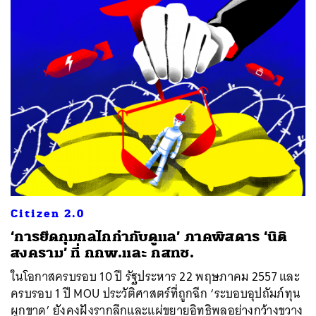
ค้นหา
SHARE
TWEET
LINE
EMAIL
Citizen 2.0
‘การยึดกุมกลไกกำกับดูแล’ ภาคพิสดาร ‘นิติ
สงคราม’ ที่ กกพ.และ กสทช.
ในโอกาสครบรอบ 10 ปี รัฐประหาร 22 พฤษภาคม 2557 และ
ครบรอบ 1 ปี MOU ประวัติศาสตร์ที่ถูกฉีก ‘ระบอบอุปถัมภ์ทุน
ผูกขาด’ ยังคงฝังรากลึกและแผ่ขยายอิทธิพลอย่างกว้างขวาง