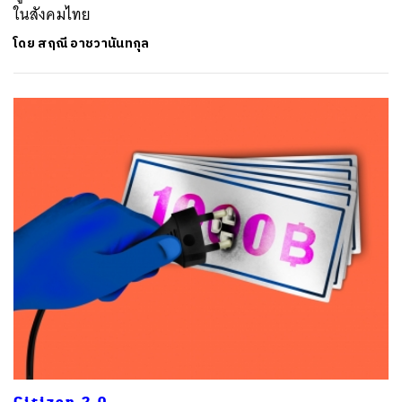
ในสังคมไทย
โดย
สฤณี อาชวานันทกุล
Citizen 2.0