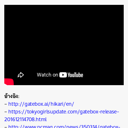
อ้างอิง:
–
http://gatebox.ai/hikari/en/
–
https://tokyogirlsupdate.com/gatebox-release-
201612114708.html
–
http://www.pcmag.com/news/350314/gatebox-