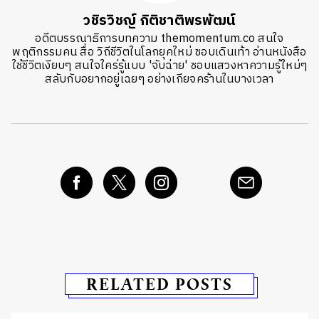
วชิรวิชญ์ กิติชาติพรพัฒน์
อดีตบรรณาธิการบทความ themomentum.co สนใจ
พฤติกรรมคน สื่อ วิถีชีวิตในโลกยุคใหม่ ชอบเดินเท้า อ่านหนังสือ
ใช้ชีวิตเงียบๆ สนใจใคร่รู้แบบ 'จับฉ่าย' ชอบแสวงหาความรู้ใหม่ๆ
สลับกับอยากอยู่เฉยๆ อย่างเกียจคร้านในบางเวลา
RELATED POSTS