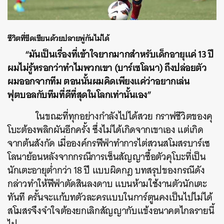
ชีวิตที่ขีดเขียนด้วยปลายพู่กันไม่ได้
“มันเป็นเรื่องที่เข้าใจยากมากสำหรับเด็กอายุแค่ 13 ปี
ผมไม่รู้หรอกว่าทำไมพวกเขา (บาร์เซโลนา) ถึงปล่อยตัว
ผมออกจากทีม ตอนนั้นผมคิดเพียงแค่ว่าอยากเล่น
ฟุตบอลกับทีมที่ดีที่สุดในโลกเท่านั้นเอง”
ในขณะที่ทุกอย่างกำลังไปได้สวย กราฟชีวิตของคุ
โบะต้องพลิกผันอีกครั้ง ซึ่งไม่ได้เกิดจากเขาเอง แต่เกิด
จากต้นสังกัด เมื่อองค์กรฟีฟ่าทำการไต่สวนสโมสรบาร์เซ
โลนาย้อนหลังจากกรณีการเซ็นสัญญาซื้อตัวคุโบะที่เป็น
นักเตะอายุต่ำกว่า 18 ปี แบบผิดกฎ บทสรุปของกรณีดัง
ค้นหา
กล่าวทำให้ฟีฟ่าตัดสินลงดาบ แบนห้ามใช้งานตัวนักเตะ
SHARE
TWEET
LINE
EMAIL
ทันที ครั้นจะแก้บทตัวละครแบบในการ์ตูนคงเป็นไปไม่ได้
สโมสรจึงจำใจต้องยกเลิกสัญญากับแข้งอนาคตไกลรายนี้