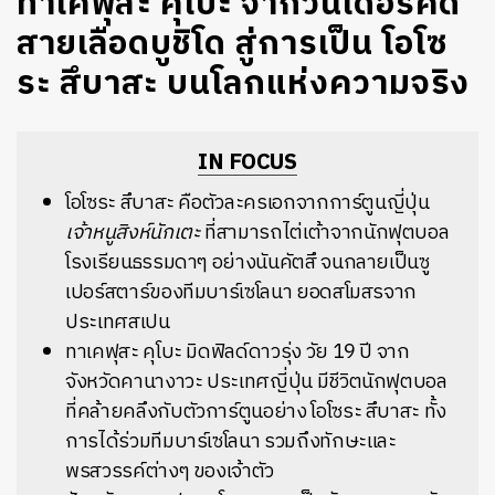
ทาเคฟุสะ คุโบะ จากวันเดอร์คิด
สายเลือดบูชิโด สู่การเป็น โอโซ
ระ สึบาสะ บนโลกแห่งความจริง
IN FOCUS
โอโซระ สึบาสะ คือตัวละครเอกจากการ์ตูนญี่ปุ่น
เจ้าหนูสิงห์นักเตะ
ที่สามารถไต่เต้าจากนักฟุตบอล
โรงเรียนธรรมดาๆ อย่างนันคัตสึ จนกลายเป็นซู
เปอร์สตาร์ของทีมบาร์เซโลนา ยอดสโมสรจาก
ประเทศสเปน
ทาเคฟุสะ คุโบะ มิดฟิลด์ดาวรุ่ง วัย 19 ปี จาก
จังหวัดคานางาวะ ประเทศญี่ปุ่น มีชีวิตนักฟุตบอล
ที่คล้ายคลึงกับตัวการ์ตูนอย่าง โอโซระ สึบาสะ ทั้ง
การได้ร่วมทีมบาร์เซโลนา รวมถึงทักษะและ
พรสวรรค์ต่างๆ ของเจ้าตัว