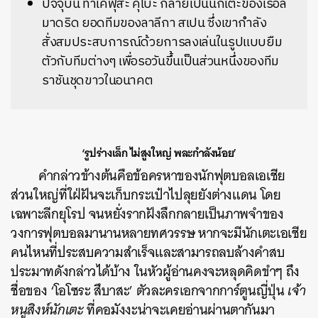
ปัจจุบัน ทาเคฟุสะ คุโบะ กลายเป็นนักเตะของเรอัล
มาดริด ยอดทีมของลาลีกา สเปน ซึ่งเขากำลัง
สั่งสมประสบการณ์ด้วยการลงเล่นในรูปแบบยืม
ตัวกับทีมต่างๆ เพื่อรอวันขึ้นเป็นส่วนหนึ่งของทีม
ราชันชุดขาวในอนาคต
‘รูปร่างเล็ก ไม่สูงใหญ่ พละกำลังน้อย’
คำกล่าวข้างต้นคือข้อครหาของนักฟุตบอลเอเชีย
ส่วนใหญ่ที่ใฝ่ฝันจะเก็บกระเป๋าไปลุยยังต่างแดน โดย
เฉพาะลีกยุโรป จนหยั่งรากฝังลึกกลายเป็นภาพจำของ
วงการฟุตบอลมานานหลายทศวรรษ หากจะมีนักเตะเอเชีย
คนไหนที่ประสบความสำเร็จและสามารถลบล้างคำสบ
ประมาทดังกล่าวได้บ้าง ในหัวผู้อ่านคงจะหลุดคิดขำๆ ถึง
ชื่อของ ‘โอโซระ สึบาสะ’ ตัวละครเอกจากการ์ตูนญี่ปุ่น
เจ้า
หนูสิงห์นักเตะ
ที่คอมังงะน่าจะเคยอ่านผ่านตากันมา