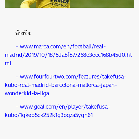
อ้างอิง:
– www.marca.com/en/football/real-
madrid/2019/10/18/5da8f877268e3eec168b45d0.ht
ml
– www.fourfourtwo.com/features/takefusa-
kubo-real-madrid-barcelona-mallorca-japan-
wonderkid-la-liga
– www.goal.com/en/player/takefusa-
kubo/1qkep5ck252k1g3oqza5ygh61