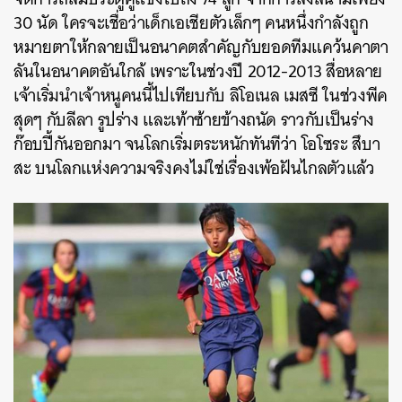
30 นัด ใครจะเชื่อว่าเด็กเอเชียตัวเล็กๆ คนหนึ่งกำลังถูก
หมายตาให้กลายเป็นอนาคตสำคัญกับยอดทีมแคว้นคาตา
ลันในอนาคตอันใกล้ เพราะในช่วงปี 2012-2013 สื่อหลาย
เจ้าเริ่มนำเจ้าหนูคนนี้ไปเทียบกับ ลิโอเนล เมสซี ในช่วงพีค
สุดๆ กับลีลา รูปร่าง และเท้าซ้ายข้างถนัด ราวกับเป็นร่าง
ก๊อบปี้กันออกมา จนโลกเริ่มตระหนักทันทีว่า โอโซระ สึบา
สะ บนโลกแห่งความจริงคงไม่ใช่เรื่องเพ้อฝันไกลตัวแล้ว