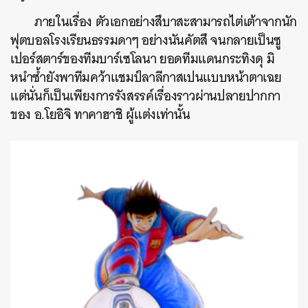
ภายในเรื่อง ตัวเอกอย่างสึบาสะสามารถไต่เต้าจากนัก
ฟุตบอลโรงเรียนธรรมดาๆ อย่างนันคัตสึ จนกลายเป็นซู
เปอร์สตาร์ของทีมบาร์เซโลนา ยอดทีมแดนกระทิงดุ มิ
หนำซ้ำยังพาทีมคว้าแชมป์ลาลีกาสเปนแบบหน้าตาเฉย
แต่นั่นก็เป็นเพียงการรังสรรค์เรื่องราวผ่านปลายปากกา
ของ อ.โยอิจิ ทาคาฮาชิ ผู้แต่งเท่านั้น