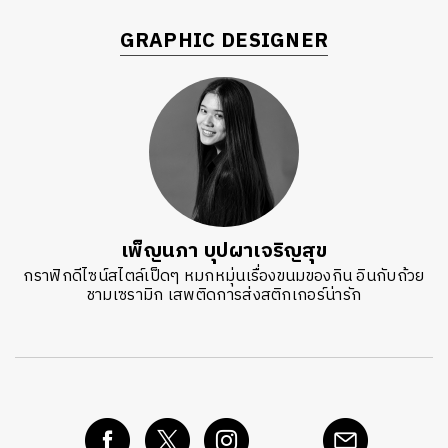
GRAPHIC DESIGNER
เพ็ญนภา บุปผาเจริญสุข
กราฟิกดีไซน์สไตล์เป็ดๆ หมกหมุ่นเรื่องขนมของกิน อินกับถ้วย
ชามเซรามิก เสพติดการส่งสติกเกอร์น่ารัก