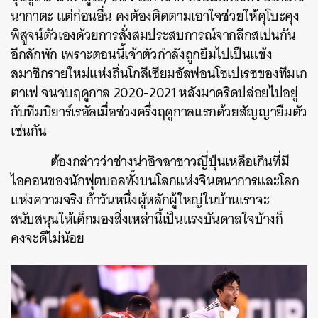
นากาตะ แต่ก่อนอื่น คงต้องติดตามเอาใจช่วยให้คุโบะคุง
พิสูจน์ตัวเองด้วยการสั่งสมประสบการณ์จากลีกสเปนกัน
อีกสักพัก เพราะตอนนี้เจ้าตัวกำลังถูกยืมไปเป็นแข้ง
สมาชิกรายใหม่แห่งถิ่นโกลีเซียมอัลฟอนโซเปเรซของทีมเก
ตาเฟ จนจบฤดูกาล 2020-2021 หลังมาดริดปล่อยไปอยู่
กับทีมบิยาร์เรอัลเมื่อช่วงครึ่งฤดูกาลแรกด้วยสัญญายืมตัว
เช่นกัน
ต้องกล่าวว่าช่างน่าอิจฉาชาวญี่ปุ่นเหลือเกินที่มี
ไอคอนของนักฟุตบอลทั้งบนโลกแห่งจินตนาการและโลก
แห่งความจริง ถ้าวันหนึ่งผู้หลักผู้ใหญ่ในบ้านเราจะ
สนับสนุนให้เด็กมองสิ่งเหล่านี้เป็นแรงบันดาลใจบ้างก็
คงจะดีไม่น้อย