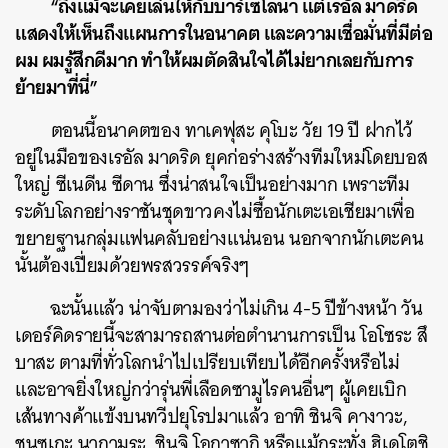
“ถึงแม้จะเคยเล่นให้กับบาร์เซโลนา แต่เรอัล มาดริด
แสดงให้เห็นถึงแผนการในอนาคต และความเชื่อมั่นที่มีต่อ
ผม ผมรู้สึกดีมาก ทำให้ผมตัดสินใจได้ไม่ยากเลยกับการ
ย้ายมาที่นี่”
ตอนนี้อนาคตของ ทาเคฟุสะ คุโบะ วัย 19 ปี ฝากไว้
อยู่ในมือของเรอัล มาดริด ยุคก่อร่างสร้างทีมใหม่โดยบอส
ใหญ่ ซีเนดีน ซีดาน ซึ่งน่าสนใจเป็นอย่างมาก เพราะทีม
ระดับโลกอย่างราชันชุดขาวคงไม่ซื้อนักเตะเอเชียมาเพื่อ
ขยายฐานกลุ่มแฟนคลับอย่างแน่นอน นอกจากนักเตะคน
นั้นต้องเปี่ยมด้วยพรสวรรค์จริงๆ
ฉะนั้นแล้ว น่าจับตามองว่าไม่เกิน 4-5 ปีข้างหน้า วัน
เดอร์คิดรายนี้จะสามารถสานต่อตำนานการเป็น โอโซระ สึ
บาสะ ตามที่ทั่วโลกนำไปเปรียบเทียบได้อีกครั้งหรือไม่
และอาจยิ่งใหญ่กว่ารุ่นพี่เลือดซามูไรคนอื่นๆ ผู้เคยเบิก
เส้นทางค้าแข้งบนทวีปยุโรปมาแล้ว อาทิ ชินจิ คางาวะ,
ชุนซูเกะ นากามูระ, ชินจิ โอกาซากิ หรือแม้กระทั่ง ฮิเดโตชิ