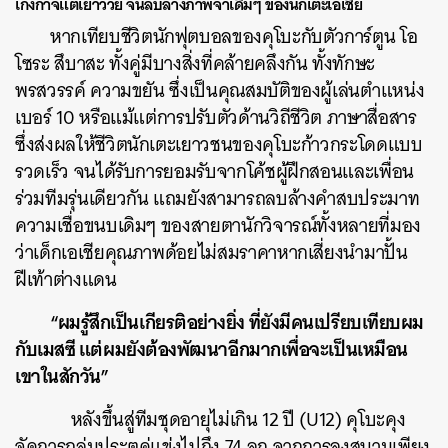
เก่งกาจแต่เยาว์วัย จนลบล้างภาพจำเดิมๆ ของนักเตะเอเชีย
หากเทียบชีวิตนักฟุตบอลของคุโบะกับตัวการ์ตูน โอ
โซระ สึบาสะ ทั้งคู่มีบางสิ่งที่คล้ายคลึงกัน ทั้งทักษะ
พรสวรรค์ ความขยัน ซึ่งเป็นคุณสมบัติของผู้เล่นตำแหน่ง
เบอร์ 10 หรือแม้แต่การปรับตัวด้านวิถีชีวิต ภาษาสื่อสาร
ซึ่งส่งผลให้ชีวิตนักเตะเยาวชนของคุโบะก้าวกระโดดแบบ
รวดเร็ว จนได้รับการยอมรับจากโค้ชผู้ฝึกสอนและเพื่อน
ร่วมทีมรุ่นเดียวกัน แถมยังสามารถลบล้างคำสบประมาท
ความเชื่อขนบเดิมๆ ของสายตานักวิจารณ์ทั้งหลายที่มอง
ว่าเด็กเอเชียคุณภาพด้อยไม่สมราคาหากเสี่ยงนำมาปั้น
ฝีเท้าต่างแดน
“ผมรู้สึกเป็นเกียรติอย่างยิ่ง ที่ยังมีคนเปรียบเทียบผม
กับเมสซี แต่ผมยังต้องพัฒนาอีกมากเพื่อจะเป็นเหมือน
เขาในสักวัน”
หลังขึ้นสู่ทีมชุดอายุไม่เกิน 12 ปี (U12) คุโบะคุง
จัดการถล่มประตูคู่แข่งไปถึง 74 ลูก จากการลงสนามเพียง