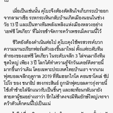
ไป
เมื่อเป็นเช่นนั้น คุโบะจึงต้องตัดสินใจเก็บกระเป๋าออก
จากลามาเซีย ระหกระเหินกลับบ้านเกิดเมืองนอนในช่วง
วัย 13 ปี และเป็นทางทีมพลังเพลิงแห่งเมืองหลวงอย่าง
‘เอฟซี โตเกียว’ ที่ไม่รอช้าจัดการคว้าเพชรเม็ดงามนี้ไว้
ชีวิตยังต้องดำเนินต่อไป คุโบะคุงใช้พรสวรรค์บวก
ความมานะเรียกฟอร์มตัวเองขึ้นมาใหม่ ตั้งแต่ระดับทีม
สำรองของเอฟซี โตเกียว ในระดับเจลีก 3 ไล่จนมาถึงทีม
ชุดใหญ่ เพียง 3 ปี โลกได้ทำความรู้จักวันเดอร์คิดรายนี้
มากขึ้นกว่าเดิม โดยเฉพาะประเทศไทยบ้านเรา จากเกม
ฟุตบอลเจลีกฤดูกาล 2019 ที่ทีมฮอกไกโด คอนซาโดเล่ ซัป
โปโร ของ ชนาธิป สรงกระสินธ์ ถูกนักฟุตบอลดาวรุ่งรายนี้
ใช้เท้าซ้ายไล่ฉีกแนวรับเป็นชิ้นๆ และสะท้อนกลับมายัง
สายตาผู้ชมอย่างเราว่า อีกไม่ช้าคงจะมีทีมยักษ์ใหญ่เจรจา
คว้าตัวเด็กคนนี้ไปเป็นแน่