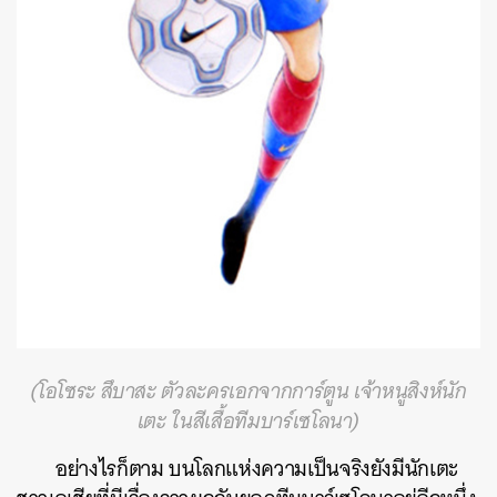
(โอโซระ สึบาสะ ตัวละครเอกจากการ์ตูน เจ้าหนูสิงห์นัก
เตะ ในสีเสื้อทีมบาร์เซโลนา)
อย่างไรก็ตาม บนโลกแห่งความเป็นจริงยังมีนักเตะ