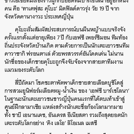
ชาวเอเชียที่มีเรื่องราวผูกกับยอดทีมบาร์เซโลนาอยู่อีกหนึ่ง
คน คือ ‘ทาเคฟุสะ คุโบะ’ มิดฟิลด์ดาวรุ่ง วัย 19 ปี จาก
จังหวัดคานางาวะ ประเทศญี่ปุ่น
คุโบะเริ่มสัมผัสประสบการณ์บนผืนหญ้าแบบจริงจัง
ครั้งแรกตั้งแต่อายุเพียง 7 ปี กับเอฟซี เพอร์ซิมอน ทีมท้อง
ถิ่นประจังหวัดบ้านเกิด ตามด้วยการเป็นนักเตะเยาวชนทีม
คาวาซากิ ฟรอนตาเล่ ด้วยพรสวรรค์อันโดดเด่น ไม่นาน
นักชื่อของเด็กชายคุโบะถูกจึงจับจ้องจากสายตาทีมงาน
แมวมองระดับโลก
สี่ปีถัดมา โชคชะตาพัดพาเด็กชายสายเลือดบูชิโดสู่
การสวมยูนิฟอร์มเลือดหมู-น้ำเงิน ของ ‘เอฟซี บาร์เซโลนา’
ในฐานะนักเตะเยาวชนชาวญี่ปุ่นคนแรกที่ได้ตบเท้าเข้าสู่
ศูนย์ฝึกลามาเซีย แหล่งสร้างนักเตะชื่อก้องโลกมากมาย
ทั้ง ชาบี เอนานเดซ, อันเดรส อีเนียสตา รวมถึงสุดยอดนัก
เตะระดับโลกอย่าง ‘คิง เลโอ’ ลิโอเนล เมสซี