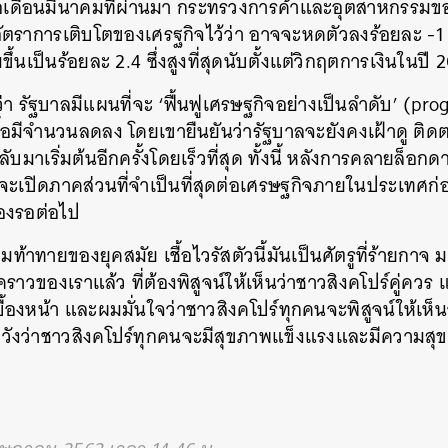
ื่อเดือนมีนาคมที่ผ่านมา กระทรวงการค้าและอุตสาหกรรมขอ
ตราการเติบโตของเศรฐกิจไว้ว่า อาจจะหดตัวลงร้อยละ -1 ถ
ึ้นเป็นร้อยละ 2.4 ซึ่งสูงที่สุดนับตั้งแต่วิกฤตการเงินในปี
ว่า รัฐบาลมีแผนที่จะ ‘ฟื้นฟูเศรษฐกิจอย่างเป็นลำดับ’ (pro
ชื้อมีจำนวนลดลง โดยเขายืนยันว่ารัฐบาลจะยังคงเฝ้าดู ติ
กลับมาเริ่มต้นอีกครั้งโดยเร็วที่สุด ทั้งนี้ หลังการคลายล็
เปิดภาคส่วนที่จำเป็นที่สุดต่อเศรษฐกิจภายในประเทศก่
องรอต่อไป
นหา
ท้าทายของยุคสมัย เชื้อไวรัสตัวนี้มันเป็นศัตรูที่ร้ายกาจ 
SHARE
TWEET
LINE
EMAIL
าวของเราแล้ว ที่ต้องพิสูจน์ให้เห็นว่าชาวสิงคโปร์คู่ควร 
บื้องหน้า และผมมั่นใจว่าชาวสิงคโปร์ทุกคนจะพิสูจน์ให้เห็
หวังว่าชาวสิงคโปร์ทุกคนจะมีสุขภาพแข็งแรงและมีความสุข