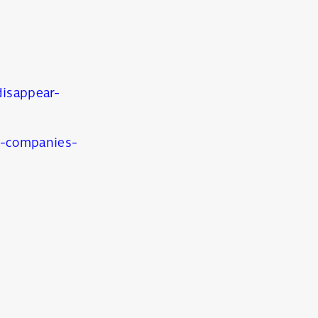
disappear-
9-companies-