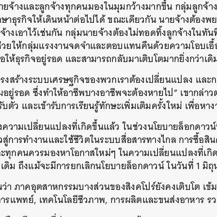
ยจ้างและลูกจ้างทุกคนมองในมุมกว้างมากขึ้น กลุ่มลูกจ้าง
ักษาธุรกิจให้เดินหน้าต่อไปได้ ขณะเดียวกัน นายจ้างต้องพย
้างเอาไว้เช่นกัน กลุ่มนายจ้างต้องไม่ทอดทิ้งลูกจ้างในทันที
าวจะช่วยให้กลุ่มแรงงานจดจำและตอบแทนคืนด้วยความโอบเอื้
ื่อให้ธุรกิจอยู่รอด และสามารถกลับมาเติบโตมากยิ่งกว่าเดิม
่โครงสร้างระบบเศรษฐกิจของพวกเราต้องเปลี่ยนแปลง และกลุ
ามอยู่รอด ซึ่งทำให้อาชีพบางอาชีพจะต้องหายไป” เขากล่าว
บตัว และเข้ารับการเรียนรู้ทักษะเพิ่มเติมครั้งใหม่ เพื่อ
ึงความเปลี่ยนแปลงที่เกิดขึ้นแล้ว ในช่วงนโยบายล็อกดาวน์ที่เร
วสู่การทำงานและใช้ชีวิตในระบบสื่อสารทางไกล การซื้อสิน
ะทุกคนควรมองหาโอกาสใหม่ๆ ในความเปลี่ยนแปลงที่เกิดข
เดิม ถึงแม้จะมีการยกเลิกนโยบายล็อกดาวน์ ในวันที่ 1 มิถ
ห็นว่า ภาคอุตสาหกรรมบางส่วนของสิงคโปร์ยังคงเติบโต เข้
การแพทย์, เทคโนโลยีชีวภาพ, การผลิตและขนส่งอาหาร รว