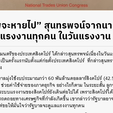
พจะหายไป” สุนทรพจน์จากน
ึงแรงงานทุกคน ในวันแรงงาน
ฐมนตรีของประเทศสิงคโปร์ ได้กล่าวสุนทรพจน์เนื่องในวันแรง
็นครั้งแรกนับตั้งแต่ก่อตั้งประเทศสิงคโปร์ ที่กล่าวสุน
ง
ัฐบาลมุ่งใช้งบประมาณกว่า 60 พันล้านดอลลาร์สิงคโปร์ (42
น ช่วยค่าใช้จ่ายของภาคธุรกิจ อย่างไรก็ตาม ในระยะสั้น ลู
ห้ระบบแรงงานของสิงคโปร์ยังเดินต่อไปได้ เพราะสิงคโปร์ไ
ดถอยทางเศรษฐกิจที่กำลังเกิดขึ้น เขากล่าวว่ารัฐบาลอา
ต่ขอให้มั่นใจว่ารัฐบาลจะดูแลแรงงานทุกคน