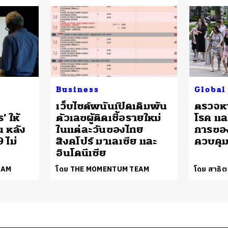
Business
Global
เว็บไซต์พนันเปิดเดิมพัน
ตรวจหา
 ให้
ตัวเลขผู้ติดเชื้อรายใหม่
โรค และ
น หลัง
ในแต่ละวันของไทย
การของ
 ไม่
สิงคโปร์ มาเลเซีย และ
ควบคุม
อินโดนีเซีย
EAM
โดย THE MOMENTUM TEAM
โดย สาธิต