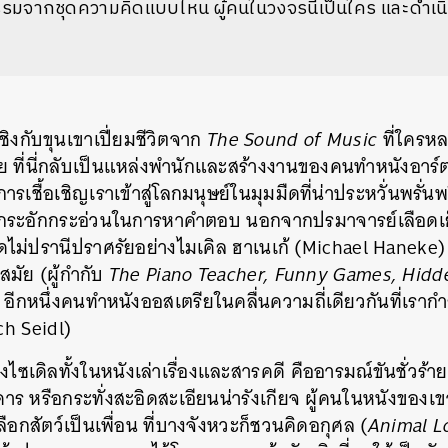
มจากชุดความคิดแบบไหน ผู้คนในวงจรนี้เป็นใคร และดำเ
ชิงกับขุนเขาเปี่ยมชีวิตจาก
The Sound of Music
ที่ใครหล
ย ที่นี่กลับเป็นแหล่งพำนักและสร้างงานของคนทำหนังอาร์
เชื้อเชิญเราเข้าสู่โลกมนุษย์ในมุมมืดที่น่าประหวั่นพรั่น
่กระอักกระอ่วนในการหาคำตอบ นอกจากปรมาจารย์เลือดเย็น
ิดไม่ปรานีปราศรัยอย่างไมเคิล ฮาเนเก้ (Michael Haneke) ซึ่ง
มัย (ผู้กำกับ
The Piano Teacher, Funny Games, Hidd
 อีกหนึ่งคนทำหนังออสเตรียในคลื่นความถี่เดียวกันที่เรากำล
rich Seidl)
ซเดิลทั้งในหนังเล่าเรื่องและสารคดี คืออารมณ์ขันชั่วร้
 หรือกระทั่งสะอิดสะเอียนน่ารังเกียจ ผู้คนในหนังของเข
เลือกสัตว์เป็นเพื่อน ที่บางจังหวะก็ชวนคิดอกุศล (
Animal L