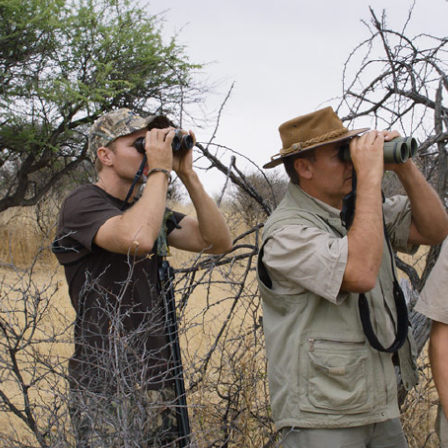
SHARE
TWEET
LINE
EMAIL