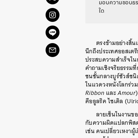
มอบความชอบธรร
ใด
ตรงข้ามอย่างสิ้นเ
นึกถึงประเทศออสเตรี
ประสบความสำเร็จในการ
คำถามเชิงจริยธรรมที
ชนชั้นกลางบูร์ชัวส์ชน
ในแวดวงหนังโลกร่วมส
Ribbon
และ
Amour
)
คืออูลริค ไซเดิล (Ul
ลายเซ็นในงานของไ
กับความผิดแปลกพิสดาร
เช่น คนเปลี่ยวเหงาผู้