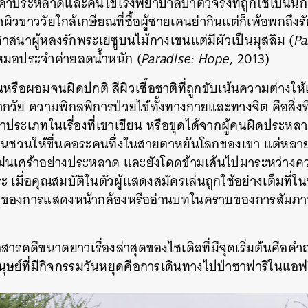
กค้าประหลาดและคนไข้โรงพยาบาลบ้าตัวจริงที่ถูกใช้เป็นนั
าผิวขาววัยใกล้เกษียณที่ซื้อผู้ชายเคนย่ากินแต่ก็เพ้อพกถึงรั
งศาสนาผู้หลงรักพระเยซูบนไม้กางเขนแต่มีผัวเป็นมุสลิม (
Pa
กหมอประจำค่ายลดน้ำหนัก (
Paradise: Hope
, 2013)
นหรือผอมจนผิดปกติ สีผิวเชื้อชาติที่ถูกขับเน้นความต่างให้เ
ย ความพิกลพิการป่วยไข้ทั้งทางกายและทางจิต คือสิ่งที่
าประเภทในเรื่องที่เขาเขียน หรือขุดได้จากผู้คนผิดประหล
นชวนให้ขื่นคอระคนทึ่งในสายตาหยันโลกของเขา แต่หลายคร
ก็หม่นเศร้าอย่างประหลาด และยังโดดข้ามเส้นไปมาระหว่างควา
ะ เมื่อคุณสมบัติในตัวผู้แสดงสมัครเล่นถูกใช้อย่างเต็มที่ในห
ณะของการแสดงหน้ากล้องหรืออ่านบทในคราบของการสัมภ
ารคดีขนาดยาวเรื่องล่าสุดของไซเดิลที่มีจุดเริ่มต้นคือคำถา
ย์ที่มีกิจกรรมวันหยุดคือการเดินทางไปป่าซาฟารีในแอฟริก
นหา