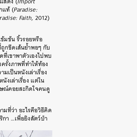
กแสดง (
Import
กแท้ (
Paradise:
radise: Faith,
2012)
ข้มข้น ริ้วรอยหรือ
ถูกขีดเส้นย้ำพอๆ กับ
าดที่เขาพาตัวเองไปพบ
ั้งภาพที่ทำให้ท้อง
มเป็นหนังเล่าเรื่อง
นังเล่าเรื่อง แต่ใน
าษณ์คอยสะกิดใจคนดู
มที่ว่า อะไรคือวิธีคิด
า …เพื่อยิงสัตว์ป่า