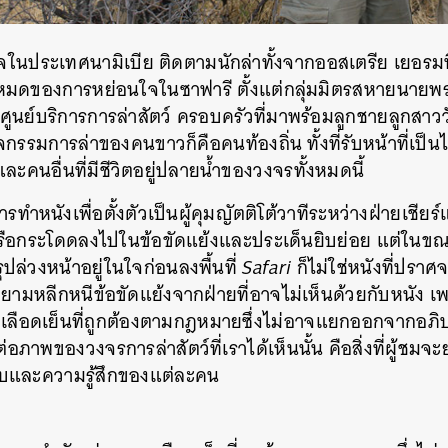
วจในประเทศนามิเบีย ติดตามนักล่าทั้งจากออสเตรีย เยอรมน
งหมดของการหย่อนใจในซาฟารี ตั้งแต่กลุ่มมิตรสหายนายพ
ศูนย์บริการการล่าสัตว์ ครอบครัวที่มาพร้อมลูกชายลูกสาววั
กรรมการล่าของคนขาวก็คือคนท้องถิ่น ทั้งที่รับหน้าที่เป็นไ
ละคนอื่นที่มีชีวิตอยู่ปลายน้ำของวงจรทั้งหมดนี้
ารทำหนังเพื่อตั้งตัวเป็นผู้คุมญัตติโต้วาทีระหว่างฝ่ายเชียร
 หรือกระโดดลงไปในข้อขัดแย้งและประเด็นยิบย่อย แต่ในขณ
ุปล่วงหน้าอยู่ในใจก่อนลงพื้นที่
Safari
ก็ไม่ใช่หนังที่ปรา
ามหลีกหนีข้อขัดแย้งจากฝ่ายที่อาจไม่เห็นด้วยกับหนัง เพรา
ลือดเย็นที่ถูกต้องตามกฎหมายซึ่งไม่อาจแยกออกจากอภิ
อภาพของวงจรการล่าสัตว์ที่เราได้เห็นนั้น คือสิ่งที่ผู้ชมจะ
และความรู้สึกของแต่ละคน