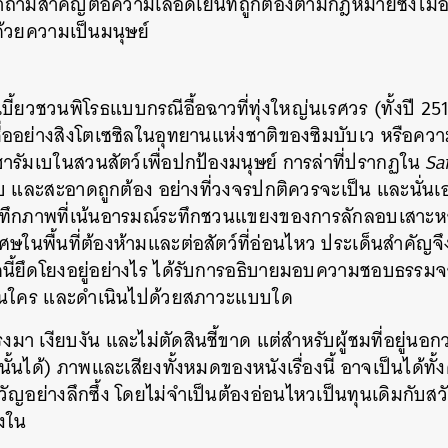
่มีคำถามสำคัญต่อความเลือดเย็นที่ถูกต้องตามกฎหมายซึ่ง
ด้วยความเป็นมนุษย์
ี้ยวชวนพิโรธแบบกรณีอื้อฉาวที่ทุ่งใหญ่นเรศวร (ทั้งปี 25
ชื่ออย่างสิงโตเซซิลในอุทยานแห่งชาติของซิมบับเว หรือค
ารัมเบในสวนสัตว์เพื่อปกป้องมนุษย์ การล่าที่ปรากฏใน
Sa
และสะอาดถูกต้อง อย่างที่วงจรปกติควรจะเป็น และนั่นเ
กบันทึกภาพที่เน้นอารมณ์ระทึกชวนแขยงของการลักลอบเสาะห
เศษในพื้นที่ต้องห้ามและต่อสัตว์ที่อ่อนไหว ประเด็นสำคัญจึง
ดนี้ยึดโยงอยู่อย่างไร ได้รับการอธิบายมอบความชอบธรร
เป็นใคร และดำเนินไปด้วยสภาวะแบบใด
รงมา เงียบงัน และไม่ตัดสินชี้ขาด แต่สำหรับผู้ชมที่อยู่นอ
ั้นได้) ภาพและเสียงทั้งหมดของหนังเรื่องนี้ อาจเป็นได้ทั้
ย่างลึกซึ้ง โดยไม่จำเป็นต้องอ่อนไหวเป็นทุนเดิมกับสวัส
องใน