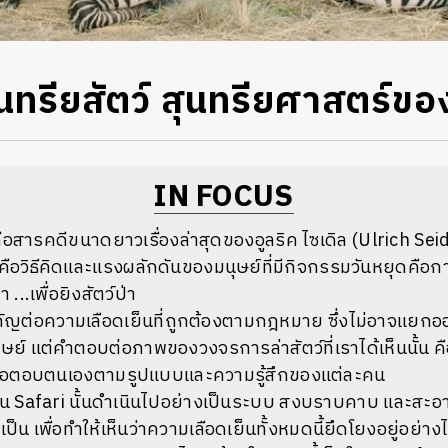
ุนทรียสัตว์ สุนทรียศาสตร์ขอ
IN FOCUS
อสารคดีขนาดยาวเรื่องล่าสุดของอูลริค ไซเดิล (Ulrich Seidl) ท
รคือวิธีคิดและแรงผลักดันของมนุษย์ที่มีกิจกรรมวันหยุดคือ
...เพื่อยิงสัตว์ป่า
ัญต่อความเลือดเย็นที่ถูกต้องตามกฎหมาย ซึ่งไม่อาจแยก
ย์ แต่คำตอบต่อภาพของวงจรการล่าสัตว์ที่เราได้เห็นนั้น คือส
พื่อตอบตนเองตามรูปแบบและความรู้สึกของแต่ละคน
น Safari นั้นดำเนินไปอย่างเป็นระบบ สงบราบคาบ และสะอาด
น เพื่อทำให้เห็นว่าความเลือดเย็นทั้งหมดนี้ยึดโยงอยู่อย่า