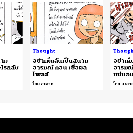
Thought
Thoug
นาม
อย่าเห็นฉันเป็นสนาม
อย่าเห
ะไรกลับ
อารมณ์ ตอน เชื่อผล
อารมณ์
โพลล์
แน่นอ
โดย สะอาด
โดย สะอา