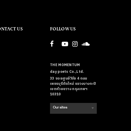
ONTACT US
FOLLOW US
THE MOMENTUM
day poets Co.,Ltd.
33 ซอยศูนย์วิจัย 4 ถนน
เพชรบุรีตัดใหม่ แขวงบางกะปิ
เขตห้วยขวาง กรุงเทพฯ
10310