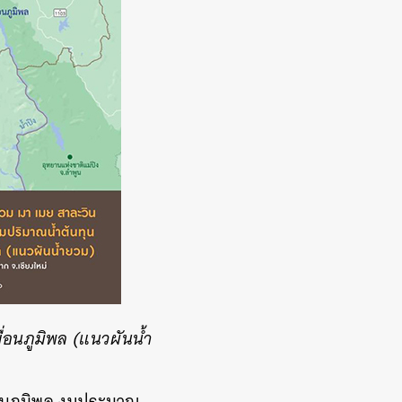
ขื่อนภูมิพล (แนวผันน้ำ
ื่อนภูมิพล งบประมาณ