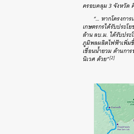
ครอบคลุม 3 จังหวัด 
“… หากโครงการแล
เกษตรกรได้รับประโยช
ล้าน ลบ.ม. ได้รับประ
ภูมิพลผลิตไฟฟ้าเพิ่ม
เขื่อนน้ำยวม ด้านกา
[2]
นิเวศ ด้วย”