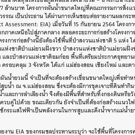
0.77 ล้านบาท โครงการผันน้ำขนาดใหญ่ที่คณะกรรมการสิ่งแ
สุวรรณ เป็นประธาน ได้ผ่านการเห็นชอบต่อรายงานผลกระท
 Assessment: EIA) เมื่อวันที่ 15 กันยายน 2564 โครงกา
คจากภาคเหนือไปสู่ภาคกลาง ตลอดระยะการก่อสร้างโครงการ
่ โครงการก่อสร้างนี้ยังต้องใช้พื้นที่ป่าสงวนแห่งชาติ 5 แห่ง 
แห่งชาติป่าแม่ยวมฝั่งขวา ป่าสงวนแห่งชาติป่าแม่ยวมฝั่ง
ื่น และป่าสงวนแห่งชาติอมก๋อย พื้นที่เตรียมประกาศอุทยานแ
 ครอบคลุม 3 จังหวัด ได้แก่ แม่ฮ่องสอน เชียงใหม่ และต
ันน้ำยวมนี้ จำเป็นที่จะต้องสร้างเขื่อนขนาดใหญ่เพื่อทำหน้
ีสูบน้ำ ณ จ.แม่ฮ่องสอน ซึ่งจะต้องมีการขุดเจาะที่ดินทำกิ
ำและการลำเลียงน้ำ จึงต้องมีพื้นที่สำหรับทิ้งกองดินหรือว
วบคู่ไปด้วย ขณะเดียวกัน ยังจำเป็นที่ต้องก่อสร้างแนว
่อใช้กระแสไฟฟ้าเป็นพลังงานในการสูบและดึงน้ำจากแม่น้ำย
รายงาน EIA ของกรมชลประทานระบุว่า จะใช้พื้นที่โครงการ