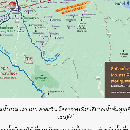
่ลุ่มน้ำยวม เงา เมย สาละวิน โครงการเพิ่มปริมาณน้ำต้นทุนเ
[3]
ยวม)
าณน้ำต้นทุนให้เขื่อนภูมิพลแนวส่งน้ำยวม – อ่างเก็บน้ำเข