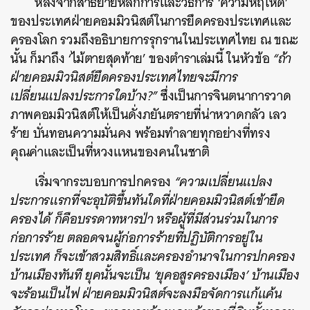
หลังจากสาธยายหลักการและวิธีการ ‘ความหฤโหด’
ของประเทศฝ่ายคอมมิวนิสต์ในการยึดครองประเทศและ
ครองโลก รวมถึงอธิบายการรุกรานในประเทศไทย ณ ขณะ
นั้น ก็มาถึง ‘ไม้ตายสุดท้าย’ ของตำราเล่มนี้ ในหัวข้อ
“ถ้า
ฝ่ายคอมมิวนิสต์ยึดครองประเทศไทยจะมีการ
เปลี่ยนแปลงประการใดบ้าง?”
ซึ่งเป็นการจินตนาการวาด
ภาพคอมมิวนิสต์ให้เป็นดั่งภยันตรายที่น่าหวาดกลัว เลว
ร้าย บั่นทอนความมั่นคง พร้อมทำลายทุกอย่างที่ทรง
คุณค่าและเป็นที่หวงแหนของคนในชาติ
เริ่มจากระบอบการปกครอง
“ความเปลี่ยนแปลง
ประการแรกที่จะอุบัติขึ้นทันใดที่ฝ่ายคอมมิวนิสต์เข้ายึด
ครองได้ ก็คือบรรดาทหารป่า หรือผู้ที่มีส่วนร่วมในการ
ก่อการร้าย ตลอดจนผู้ก่อการร้ายที่ปฏิบัติการอยู่ใน
ประเทศ ก็จะเข้าสวมสิทธิ์และครองอำนาจในการปกครอง
บ้านเมืองทันที ยุคนั้นจะเป็น ‘ยุคอสูรครองเมือง’ บ้านเมือง
จะร้อนเป็นไฟ ฝ่ายคอมมิวนิสต์จะลงมือจัดการแก้แค้น