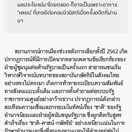
ผลประโยชน์มาโดยตลอด ก็อาจเป็นเพราะอาการ
‘หลอน’ ที่เคยมีต่อคอมมิวนิสต์เมื่อครั้งอดีตที่ผ่าน
มา
สถานการณ์การเมืองช่วงหลังการเลือกตั้งปี 2562 เกิด
ปรากฏการณ์ที่มีการเปิดฉากทลายเพดานข้อเรียกร้องของ
ฝ่ายผู้ชุมนุมต่อต้านรัฐบาลเป็นครั้งแรก สาธารณชนเริ่ม
วิพากษ์วิจารณ์บทบาทของสถาบันกษัตริย์ในสังคมไทย
อย่างตรงไปตรงมา เกิดการท้าทายระเบียบความสัมพันธ์
ทางสังคมแบบดั้งเดิม และการตั้งคำถามต่อระบบรัฐ
ราชการรวมศูนย์อย่างกว้างขวาง ปรากฏการณ์ดังกล่าว
สะเทือนความเชื่อและกรอบมโนทัศน์เรื่อง ‘ชาติ’ ของรัฐ
อำนาจนิยมและฝ่ายผู้สนับสนุนรัฐบาล ซึ่งผูกติดกับสูตร
สำเร็จเรื่อง ‘ชาติ-ศาสน์-กษัตริย์’ อย่างเหนียวแน่นในการ
รักษาอำนาจและสิ่งที่ตนเองหวนแหนให้ดำรงอยู่ต่อไป