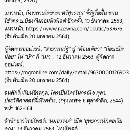
วิชาการ, 2520)
แนวหน้า,
ถึงเวลาเด็ดขาด!‘ศรีสุวรรณ’ จี้รัฐรื้อฟื้น หวน
ใช้‘พ.ร.บ.ป้องกันคอมมิวนิสต์’อีกครั้ง
, 10 ธันวาคม 2563,
แนวหน้า, https://www.naewna.com/politic/537676
(สืบค้นเมื่อ 20 มกราคม 2564)
ผู้จัดการออนไลน์,
“สาธารณรัฐ” สู่ “ค้อนเคียว” “ม็อบเป็ด
น้อย” ไม่ “บ้า” ก็ “เมา”
, 12 ธันวาคม 2563, ผู้จัดการ
ออนไลน์,
https://mgronline.com/daily/detail/9630000126903
(สืบค้นเมื่อ 20 มกราคม 2564)
สมศักดิ์ เจียมธีรสกุล,
ใครเป็นใครในกรณี 6 ตุลา,
ประวัติศาสตร์ที่เพิ่งสร้าง
, (กรุงเทพฯ: 6 ตุลารำลึก, 2544)
หน้า 162-164.
สำนักข่าวไทยโพสต์,
‘หมอวรงค์’ เปิด ‘ยุทธการหักคอเวีย
ดกง’
, 13 ธันวาคม 2563, ไทยโพสต์,