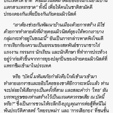
ประเทศได้ อาทิ
“คอมมิวนิสต์ผาดผยองยิ่งนักในยามบ้าน
แตกสาแหรกขาด”
ทั้งนี้ เพื่อให้คนในชาติสามัคคี
ปรองดองกันเพื่อป้องกันภัยคอมมิวนิสต์
“เราต้องช่วยกันพัฒนาบ้านเมืองด้วยการสร้าง มิใช่
ด้วยการทำลายดังที่ฝ่ายคอมมิวนิสต์ยุยงให้พวกเราบาง
กลุ่มกระทำอยู่ในขณะนี้”
อันเป็นการกล่าวพาดพิงโจมตี
การเรียกร้องความเป็นธรรมของสหพันธ์ชาวนาชาวไร่
แรงงาน กรรมกร นักเรียน และนักศึกษา ที่ทำการประท้วง
อยู่ว่าก่อตัวขึ้นจากการยุยงปลุกปั่นของฝ่ายคอมมิวนิสต์ที่
แทรกซึมเข้ามาในประเทศ
หรือ
“บัดนี้ มหันตภัยกำลังคืบใกล้เข้ามาเข้ามา
ทำลายเอกราชและอธิปไตยของชาติอีกวาระหนึ่งแล้ว ท่าน
จะปล่อยให้เสียกรุงเป็นครั้งที่สาม และสละคำว่า ‘ไทย’ อัน
บรรพบุรุษของท่านสร้างไว้เป็นแรมศตวรรษเสีย ณ บัดนี้
หรือ?”
ซึ่งเป็นการชวนให้ระลึกถึงบุญคุณการต่อสู้ที่หนีไม่
พ้นประวัติศาสตร์ ‘ไทยรบพม่า’ และ ‘การเสียกรุง’ ที่ชนชั้น
ค้นหา