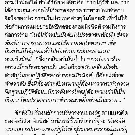
คอมมิวนิสต์ได้ ทำได้วิถีทางเดียวคือ ‘การปฏิวัติ’ และการ
ใช้ความรุนแรงก่อให้เกิดการจลาจล หาทางบ่อนทำลาย
จิตใจของประชาชนในประเทศต่างๆ ในโลกเสรี เพื่อไม่ให้
ต่อต้านการแผ่ขยายอิทธิพลของคอมมิวนิสต์ รวมถึงการ
ก่อการร้าย
“ในอันที่จะบีบบังคับให้ประชาชนเชื่อฟัง ซึ่งจะ
ต้องมีการทารุณกรรมและใช้ความหฤโหดต่างๆ เพื่อ
ป้องกันมิให้บุคคลทั่วไปต่อต้านการปกครองแบบ
คอมมิวนิสต์…”
ซึ่ง ธานินทร์เน้นย้ำว่า
“การก่อการร้าย
อย่างเหี้ยมโหดทารุณนั้น เลนินถือว่าเป็นเครื่องมืออัน
สำคัญในการปฏิวัติของฝ่ายคอมมิวนิสต์…ก็คือองค์การ
ตำรวจลับ ซึ่งมีห้องสำหรับทรมานผู้ต้องหาว่ากระทำความ
ผิดฐานปฏิวัติซ้อน…มีการสังหารโหดผู้ต้องหาเหล่านี้เป็น
อันมากโดยปราศจากการพิจารณาคดีอย่างเป็นธรรม… ”
อีกทั้งในเรื่องหลักการบริหารงานของรัฐ ตามแนวคิด
ของลัทธิสตาลินนิสต์ ธานินทร์ชี้ให้เห็นว่า รัฐจะ
“ต้องจัด
ระบอบการปกครองของรัฐให้เข้าสู่ระบอบทรราชย์แบบรัฐ