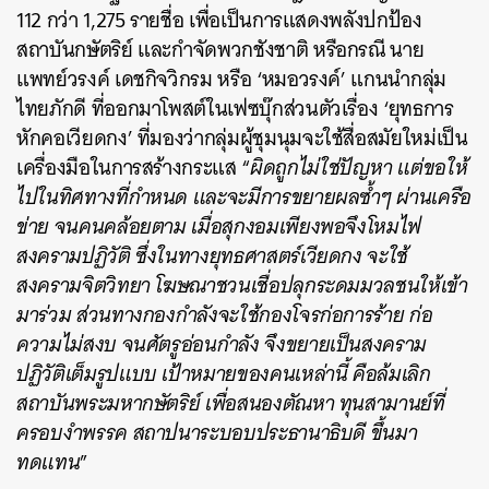
112 กว่า 1,275 รายชื่อ เพื่อเป็นการแสดงพลังปกป้อง
สถาบันกษัตริย์ และกำจัดพวกชังชาติ หรือกรณี นาย
แพทย์วรงค์ เดชกิจวิกรม หรือ ‘หมอวรงค์’ แกนนำกลุ่ม
ไทยภักดี ที่ออกมาโพสต์ในเฟซบุ๊กส่วนตัวเรื่อง ‘ยุทธการ
หักคอเวียดกง’ ที่มองว่ากลุ่มผู้ชุมนุมจะใช้สื่อสมัยใหม่เป็น
เครื่องมือในการสร้างกระแส “
ผิดถูกไม่ใช่ปัญหา แต่ขอให้
ไปในทิศทางที่กำหนด และจะมีการขยายผลซ้ำๆ ผ่านเครือ
ข่าย จนคนคล้อยตาม เมื่อสุกงอมเพียงพอจึงโหมไฟ
สงครามปฏิวัติ ซึ่งในทางยุทธศาสตร์เวียดกง จะใช้
สงครามจิตวิทยา โฆษณาชวนเชื่อปลุกระดมมวลชนให้เข้า
มาร่วม ส่วนทางกองกำลังจะใช้กองโจรก่อการร้าย ก่อ
ความไม่สงบ จนศัตรูอ่อนกำลัง จึงขยายเป็นสงคราม
ปฏิวัติเต็มรูปแบบ เป้าหมายของคนเหล่านี้ คือล้มเลิก
สถาบันพระมหากษัตริย์ เพื่อสนองตัณหา ทุนสามานย์ที่
ครอบงำพรรค สถาปนาระบอบประธานาธิบดี ขึ้นมา
ทดแทน
”