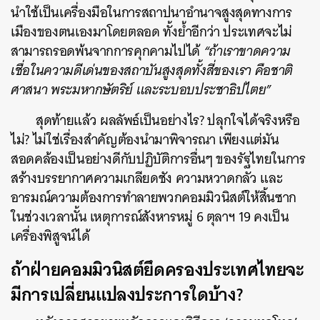
นำใช้เป็นเครื่องมือในการสถาปนาอำนาจสูงสุดทางการ
SHARE
TWEET
LINE
EMAIL
เมืองของตนเองมาโดยตลอด ทั้งย้ำอีกว่า ประเทศจะไม่
สามารถรอดพ้นจากการคุกคามไปได้
“ถ้าเราขาดความ
เชื่อในความดีเด่นของสถาบันสูงสุดทั้งสี่ของเรา คือชาติ
ศาสนา พระมหากษัตริย์ และระบอบประชาธิปไตย”
สุดท้ายแล้ว ผลลัพธ์เป็นอย่างไร? ปลุกใจได้จริงหรือ
ไม่? ไม่ใช่เรื่องสำคัญต้องนำมาพิจารณา เพียงแต่มัน
สอดคล้องเป็นอย่างดีกับปฏิบัติการอื่นๆ ของรัฐไทยในการ
สร้างบรรยากาศความเกลียดชัง ความหวาดกลัว และ
อารมณ์ความต้องการทำลายพวกคอมมิวนิสต์ให้สิ้นซาก
ในช่วงเวลานั้น เหตุการณ์สังหารหมู่ 6 ตุลาฯ 19 คงเป็น
เครื่องพิสูจน์ได้
ถ้าฝ่ายคอมมิวนิสต์ยึดครองประเทศไทยจะ
มีการเปลี่ยนแปลงประการใดบ้าง?