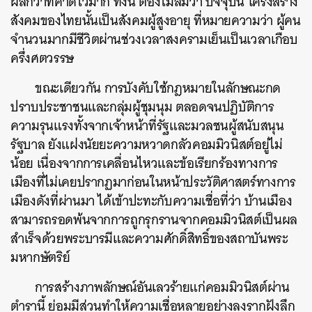
ผลกว่าที่คาดไว้มาก ทั้งนี้ ต้องไม่ลืมว่า ปัจจุบัน โครงสร้าง
สังคมของไทยนั้นเป็นสังคมผู้สูงอายุ ที่หมายความว่า ผู้คน
จำนวนมากมีชีวิตผ่านช่วงเวลาสงครามเย็นเป็นเวลาเกือบ
ครึ่งศตวรรษ
ขณะเดียวกัน การบังคับใช้กฎหมายในลักษณะกด
ปราบประชาชนและกลุ่มผู้ชุมนุม ตลอดจนปฏิบัติการ
ความรุนแรงทั้งจากเจ้าหน้าที่รัฐและมวลชนผู้สนับสนุน
รัฐบาล ยังแฝงนัยยะความหวาดกลัวคอมมิวนิสต์อยู่ไม่
น้อย เนื่องจากการเคลื่อนไหวและข้อเรียกร้องทางการ
เมืองที่ไม่เคยปรากฏมาก่อนในหน้าประวัติศาสตร์ทางการ
เมืองดังที่ผ่านมา ได้เข้าปะทะกับความเชื่อที่ว่า บ้านเมือง
สามารถรอดพ้นจากการถูกรุกรานจากคอมมิวนิสต์เป็นผล
สำเร็จด้วยพระบารมีและความศักดิ์สิทธิ์ของสถาบันพระ
มหากษัตริย์
การสร้างภาพลักษณ์อันเลวร้ายแก่คอมมิวนิสต์ผ่าน
ตำรานี้ ย่อมมีส่วนทำให้ความเชื่อหลายอย่างลงรากฝังลึก