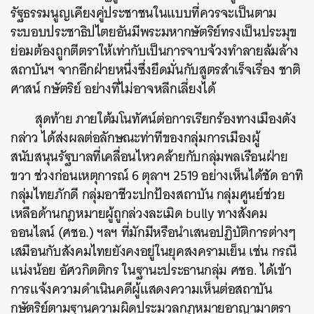
รัฐธรรมนูญเคียงคู่ประชาชนในแบบที่ควรจะเป็นตาม
ระบอบประชาธิปไตยอันมีพระมหากษัตริย์ทรงเป็นประมุข
ย่อมต้องถูกตีตราให้เท่ากับเป็นการจาบจ้วงทำลายล้มล้าง
สถาบันฯ จากอีกฝ่ายหนึ่งซึ่งยึดมั่นกับสูตรสำเร็จเรื่อง ชาติ
ศาสน์ กษัตริย์ อย่างที่ไม่อาจหลีกเลี่ยงได้
สุดท้าย ภายใต้มโนทัศน์ต่อการเรียกร้องทางเมืองดัง
กล่าว ได้ส่งผลต่อลักษณะท่าทีของกลุ่มการเมืองผู้
สนับสนุนรัฐบาลที่เคลื่อนไหวคล้ายกับกลุ่มพลเรือนฝ่าย
ขวา ช่วงก่อนเหตุการณ์ 6 ตุลาฯ 2519 อย่างเห็นได้ชัด อาทิ
กลุ่มไทยภักดี กลุ่มอาชีวะปกป้องสถาบัน กลุ่มศูนย์ช่วย
เหลือด้านกฎหมายผู้ถูกล่วงละเมิด bully ทางสังคม
ออนไลน์ (ศชอ.) ฯลฯ ที่มักมีหรือนำเสนอปฏิบัติการต่างๆ
เสมือนกับสังคมไทยยังคงอยู่ในยุคสงครามเย็น เช่น กรณี
แน่งน้อย อัศวกิตติกร ในฐานะประธานกลุ่ม ศชอ. ได้เข้า
การแจ้งความดำเนินคดีผู้แสดงความเห็นต่อสถาบัน
กษัตริย์ตามฐานความผิดประมวลกฎหมายอาญามาตรา