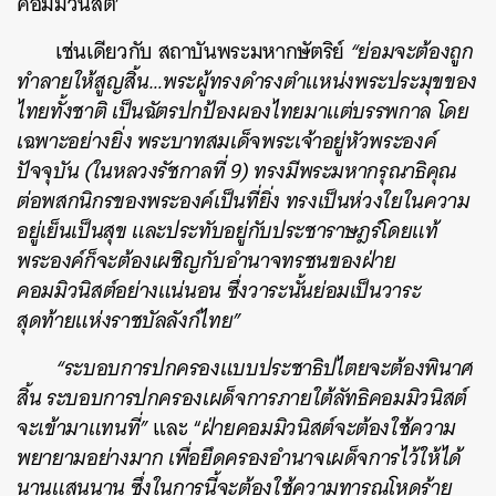
คอมมิวนิสต์’
เช่นเดียวกับ สถาบันพระมหากษัตริย์
“ย่อมจะต้องถูก
ทำลายให้สูญสิ้น…พระผู้ทรงดำรงตำแหน่งพระประมุขของ
ไทยทั้งชาติ เป็นฉัตรปกป้องผองไทยมาแต่บรรพกาล โดย
เฉพาะอย่างยิ่ง พระบาทสมเด็จพระเจ้าอยู่หัวพระองค์
ปัจจุบัน (ในหลวงรัชกาลที่ 9) ทรงมีพระมหากรุณาธิคุณ
ต่อพสกนิกรของพระองค์เป็นที่ยิ่ง ทรงเป็นห่วงใยในความ
อยู่เย็นเป็นสุข และประทับอยู่กับประชาราษฎร์โดยแท้
พระองค์ก็จะต้องเผชิญกับอำนาจทรชนของฝ่าย
คอมมิวนิสต์อย่างแน่นอน ซึ่งวาระนั้นย่อมเป็นวาระ
สุดท้ายแห่งราชบัลลังก์ไทย”
“ระบอบการปกครองแบบประชาธิปไตยจะต้องพินาศ
สิ้น ระบอบการปกครองเผด็จการภายใต้ลัทธิคอมมิวนิสต์
จะเข้ามาแทนที่”
และ “
ฝ่ายคอมมิวนิสต์จะต้องใช้ความ
พยายามอย่างมาก เพื่อยึดครองอำนาจเผด็จการไว้ให้ได้
นานแสนนาน ซึ่งในการนี้จะต้องใช้ความทารุณโหดร้าย