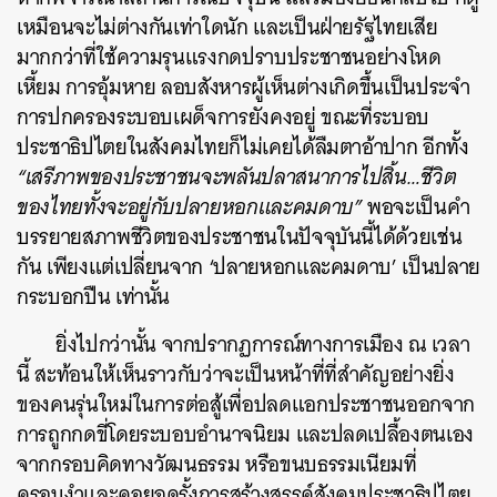
เหมือนจะไม่ต่างกันเท่าใดนัก และเป็นฝ่ายรัฐไทยเสีย
มากกว่าที่ใช้ความรุนแรงกดปราบประชาชนอย่างโหด
เหี้ยม การอุ้มหาย ลอบสังหารผู้เห็นต่างเกิดขึ้นเป็นประจำ
การปกครองระบอบเผด็จการยังคงอยู่ ขณะที่ระบอบ
ประชาธิปไตยในสังคมไทยก็ไม่เคยได้ลืมตาอ้าปาก อีกทั้ง
“เสรีภาพของประชาชนจะพลันปลาสนาการไปสิ้น…ชีวิต
ของไทยทั้งจะอยู่กับปลายหอกและคมดาบ”
พอจะเป็นคำ
บรรยายสภาพชีวิตของประชาชนในปัจจุบันนี้ได้ด้วยเช่น
กัน เพียงแต่เปลี่ยนจาก ‘ปลายหอกและคมดาบ’ เป็นปลาย
กระบอกปืน เท่านั้น
ยิ่งไปกว่านั้น จากปรากฏการณ์ทางการเมือง ณ เวลา
นี้ สะท้อนให้เห็นราวกับว่าจะเป็นหน้าที่ที่สำคัญอย่างยิ่ง
ของคนรุ่นใหม่ในการต่อสู้เพื่อปลดแอกประชาชนออกจาก
การถูกกดขี่โดยระบอบอำนาจนิยม และปลดเปลื้องตนเอง
จากกรอบคิดทางวัฒนธรรม หรือขนบธรรมเนียมที่
ครอบงำและคอยฉุดรั้งการสร้างสรรค์สังคมประชาธิปไตย