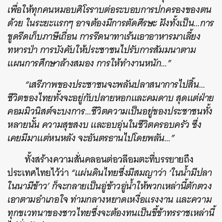
เพื่อให้ทุกคนหมอบศิโรราบต่อระบอบการปกครองของตน
ด้วย ในระยะแรกๆ อาจต้องมีการตัดศีรษะ ฝังทั้งเป็น…การ
ขูดรีดเก็บภาษีเถื่อน การรีดนาทาเร้นเอาอาหารมาเลี้ยง
ทหารป่า การบังคับให้ประชาชนไปรับการสัมมนาตาม
แผนการศึกษาล้างสมอง การให้ทำงานหนัก…”
“เสรีภาพของประชาชนจะพลันปลาสนาการไปสิ้น…
ชีวิตของไทยทั้งจะอยู่กับปลายหอกและคมดาบ สุดแต่ฝ่าย
คอมมิวนิสต์จะบงการ…ชีวิตความเป็นอยู่ของประชาชนทั้ง
หลายนั้น ความสุขสงบ และอบอุ่นในชีวิตครอบครัว ซึ่ง
เคยมีมาแต่หนหลัง จะอันตรธานไปโดยพลัน…”
ทั้งสร้างความสั่นคลอนต่อวลีอมตะที่บรรยายถึง
ประเทศไทยไว้ว่า
“แผ่นดินไทยซึ่งมีสมญาว่า ‘ในน้ำมีปลา
ในนามีข้าว’ ก็จะกลายเป็นอู่ข้าวอู่น้ำให้พวกเหล่านี้ตักตวง
เอาตามอำเภอใจ ท่ามกลางหยาดเหงื่อแรงงาน และความ
ทุกขเวทนาของชาวไทยซึ่งจะต้องทนเป็นขี้ข้าทรราชเหล่านี้