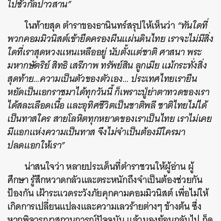
ไปชั่วกัลปาวสาน”
ในท้ายสุด ตำราของธานินทร์สรุปให้เห็นว่า
“ทันใดที่
พวกคอมมิวนิสต์เข้ายึดครองผืนแผ่นดินไทย เราจะไม่มีสิ่ง
ใดที่เราสุดหวงแหนเหลืออยู่ นับตั้งแต่ชาติ ศาสนา พระ
มหากษัตริย์ สิทธิ เสรีภาพ ทรัพย์สิน ลูกเมีย แม้กระทั่งสิ่ง
สุดท้าย…ความเป็นตัวของตัวเอง… ประเทศไทยเรายืน
หยัดเป็นเอกราชมาได้ทุกวันนี้ ก็เพราะปู่ย่าตาทวดของเรา
ได้สละเลือดเนื้อ และอุทิศชีวิตเป็นชาติพลี ชาติไทยไม่ได้
เป็นทาสใคร สายโลหิตทุกหยาดของเราเป็นไทย เราไม่เคย
มีแอกแห่งความเป็นทาส จึงไม่จำเป็นต้องมีใครมา
ปลดแอกให้เรา”
น่าสนใจว่า หลายประเด็นที่ตำราชวนให้ผู้อ่าน ผู้
ศึกษา รู้สึกหวาดกลัวและตระหนักถึงจำเป็นต้องช่วยกัน
ป้องกัน เฝ้าระแวดระวังภัยคุกคามคอมมิวนิสต์ เพื่อไม่ให้
เกิดการเปลี่ยนแปลงและความเลวร้ายต่างๆ ข้างต้น ซึ่ง
หากพิจารณาสถานการณ์ปัจจุบัน แล้วมองย้อนกลับไป ก็ดู