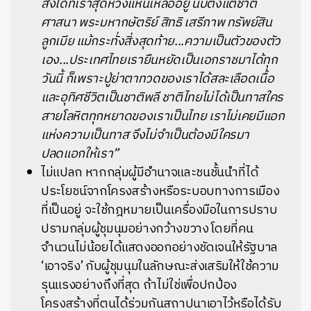
สิ่งใดที่เราสุดหวงแหนเหลืออยู่ นับตั้งแต่ชาติ
ศาสนา พระมหากษัตริย์ สิทธิ เสรีภาพ ทรัพย์สิน
ลูกเมีย แม้กระทั่งสิ่งสุดท้าย...ความเป็นตัวของตัว
เอง...ประเทศไทยเรายืนหยัดเป็นเอกราชมาได้ทุก
วันนี้ ก็เพราะปู่ย่าตาทวดของเราได้สละเลือดเนื้อ
และอุทิศชีวิตเป็นชาติพลี ชาติไทยไม่ได้เป็นทาสใคร
สายโลหิตทุกหยาดของเราเป็นไทย เราไม่เคยมีแอก
แห่งความเป็นทาส จึงไม่จำเป็นต้องมีใครมา
ปลดแอกให้เรา”
ไม่แปลก หากกลุ่มผู้มีอำนาจและชนชั้นนำที่ได้
ประโยชน์จากโครงสร้างหรือระบอบทางการเมือง
ที่เป็นอยู่ จะใช้กฎหมายเป็นเครื่องมือในการปราบ
ปรามกลุ่มผู้ชุมนุมอย่างกว้างขวาง โดยที่คน
จำนวนไม่น้อยได้แสดงออกอย่างชัดเจนให้รัฐบาล
‘เอาจริง’ กับผู้ชุมนุมในลักษณะส่งเสริมให้ใช้ความ
รุนแรงอย่างถึงที่สุด ถ้าไม่ใช่เพื่อปกป้อง
โครงสร้างที่ตนได้ร่วมกันสถาปนาเอาไว้หรือได้รับ