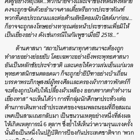
ศัตรูอย่างหฤโหด…พวกนายจ้างและเจ้าของที่ดินทั้งหลาย
คงจะถูกขจัดด้วยอำนาจศาลเตี้ยหรือการประชาทัณฑ์
พวกที่เคยประณามและต่อต้านลัทธิคอมมิวนิสต์มาก่อน…
ก็อาจจะถูกลงโทษอย่างทารุณต่อหน้าประชาชนเพื่อมิให้
เป็นเยี่ยงอย่าง ดังเช่นกรณีในกัมพูชาเมื่อปี 2518…”
ด้านศาสนา
“สถาบันศาสนาทุกศาสนาจะต้องถูก
ทำลายอย่างย่อยยับ โดยเฉพาะอย่างยิ่งพระพุทธศาสนา
อันเป็นหลักชัยประจำชาติ และเคยให้ความร่มเย็นแก่มวล
พุทธศาสนิกชนตลอดมา ก็จะถูกย่ำยีบีฑาอย่างป่าเถื่อน
บรรดาพระภิกษุสงฆ์ผู้ทรงศีลและครองผ้ากาสาวพักตร์ก็
จะต้องถูกบังคับให้เปลื้องผ้าเหลือง ออกตรากตรำทำงาน
เยี่ยงทาส”
จะเห็นได้ว่า การที่กลุ่มนักศึกษาประท้วงต่อ
ต้านการเดินทางเข้าประเทศของจอมพลถนอมที่ถือสมณ
เพศเป็นสามเณรกลับมา เป็นชนวนเหตุอย่างหนึ่งที่ส่งผล
ให้เกิดเหตุการณ์ 6 ตุลาฯ ซึ่งย้ำให้เห็นว่าความรุนแรงครั้ง
นั้นถือเป็นหนึ่งในปฏิบัติการป้องกันประเทศชาติจาก ‘พวก