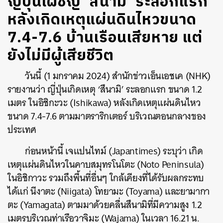
ญี่ปุ่นเผชิญ ‘สึนามิ’ ระลอกแรก
หลังเกิดเหตุแผ่นดินไหวขนาด
7.4-7.6 บ้านเรือนเสียหาย แต่
ยังไม่มีผู้เสียชีวิต
วันนี้ (1 มกราคม 2024) สำนักข่าวเอ็นเอชเค (NHK)
รายงานว่า ญี่ปุ่นเกิดเหตุ ‘สึนามิ’ ระลอกแรก ขนาด 1.2
เมตร ในอิชิกะวะ (Ishikawa) หลังเกิดเหตุแผ่นดินไหว
ขนาด 7.4-7.6 ตามมาตราริกเตอร์ บริเวณตอนกลางของ
ประเทศ
ก่อนหน้านี้ เจแปนไทม์ (Japantimes) ระบุว่า เกิด
เหตุแผ่นดินไหวในคาบสมุทรโนโตะ (Noto Peninsula)
ในอิชิกาวะ รวมถึงพื้นที่อื่นๆ ใกล้เคียงที่ได้รับผลกระทบ
ได้แก่ นีงาตะ (Niigata) โทยามะ (Toyama) และยามากา
ตะ (Yamagata) ตามมาด้วยคลื่นสึนามิที่มีความสูง 1.2
เมตรบริเวณท่าเรือวาจิมะ (Wajama) ในเวลา 16.21 น.