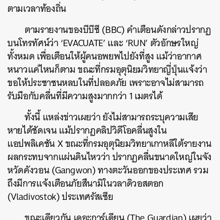
ตามเวลาท้องถิ่น
ตามรายงานของบีบีซี (BBC) คำเตือนดังกล่าวปรากฏ
บนโทรทัศน์ว่า ‘EVACUATE’ และ ‘RUN’ ตัวอักษรใหญ่
ทั้งหมด เพื่อเตือนให้ผู้คนอพยพไปยังที่สูง แม้ว่าอากาศ
หนาวแค่ไหนก็ตาม ขณะที่กรมอุตุนิยมวิทยาญี่ปุ่นแจ้งว่า
ขอให้ประชาชนหลบในที่ปลอดภัย เพราะอาจไม่สามารถ
รับมือกับคลื่นที่มีความสูงมากกว่า 1 เมตรได้
ค้นหา
ทั้งนี้ แหล่งข่าวเผยว่า ยังไม่สามารถระบุความเสีย
หายได้ชัดเจน แม้ปรากฏคลิปวิดีโอคลื่นสูงใน
SHARE
TWEET
LINE
EMAIL
แอปพลิเคชัน X ขณะที่กรมอุตุนิยมวิทยาเกาหลีใต้รายงาน
ผลกระทบจากแผ่นดินไหวว่า ปรากฏคลื่นขนาดใหญ่ในจัง
หวัดคังวอน (Gangwon) ทางตะวันออกของประเทศ รวม
ถึงมีการแจ้งเตือนภัยสึนามิในวลาดิวอสตอก
(Vladivostok) ประเทศรัสเซีย
ขณะเดียวกัน เดอะการ์เดียน (The Guardian) เผยว่า